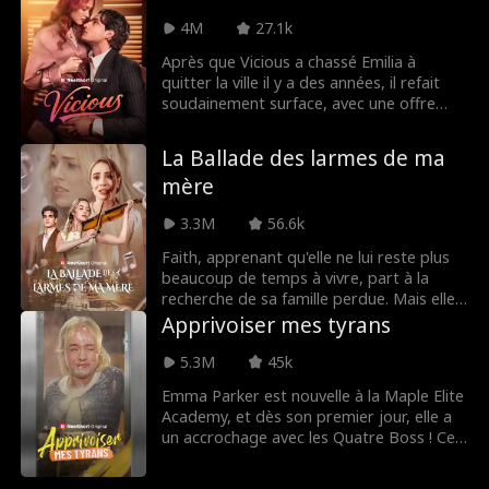
que Kairos, Champion Immortel de
4M
27.1k
l'Olympe et meurtrier de sa mère,
apparaît pour la conduire devant la
Après que Vicious a chassé Emilia à
justice divine. À travers cette épreuve,
quitter la ville il y a des années, il refait
Aria découvre sa véritable identité et les
soudainement surface, avec une offre
pouvoirs qui sommeillent en elle. Mais
qu'elle ne peut pas refuser... un emploi qui
surtout, elle apprend la terrible vérité sur
pourrait la sortir des galères. Mais
La Ballade des larmes de ma
le passé de Kairos et les raisons de sa
Vicious, victime d’abus par le passé, est
mère
cruauté. Ensemble, ils affrontent des
un homme dérangé, et lui faire confiance
dangers mortels, pansent leurs blessures
signifierait pour Emilia de retomber dans
3.3M
56.6k
et acceptent peu à peu le Destin qui les
un monde qui l'a autrefois brisée... peut-
enchaîne l'un à l'autre pour l'éternité.
elle se permettre de tomber pour lui ?
Faith, apprenant qu'elle ne lui reste plus
beaucoup de temps à vivre, part à la
recherche de sa famille perdue. Mais elle
découvre que ces gens sont ceux qu'elle
Apprivoiser mes tyrans
déteste par-dessus tout !
5.3M
45k
Emma Parker est nouvelle à la Maple Elite
Academy, et dès son premier jour, elle a
un accrochage avec les Quatre Boss ! Ces
quatre riches héritiers qui règnent sur le
lycée ont décidé qu'elle était leur ennemie