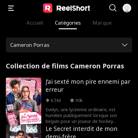
Accueil
Catégories
Marque
Cameron Porras
Collection de films Cameron Porras
J’ai sexté mon pire ennemi par
erreur
6.5M
90k
Evelyn, une lycéenne ordinaire, est
humiliée publiquement lorsque son
béguin pour un joueur de hockey
populaire est découvert. Dévastée, elle
Le Secret interdit de mon
rassemble le courage de lui envoyer des
demi-frère