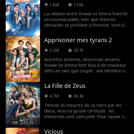
n'est qu'une mission à ses yeux ? Ce que
1.6M
17.6k
Nero ignore, c'est qu'il est déjà fou d'elle.
La relation entre Rowan et Emma franchit
un nouveau palier, bien que d'autres
obstacles se profilent à l'horizon. Vont-ils
enfin avoir la fin heureuse qu'ils méritent
? L'histoire d'Emma et les Quatre Boss
Apprivoiser mes tyrans 2
touche à sa conclusion. Ne manquez pas
l'épilogue que vous attendiez tous.
2.2M
20.7k
Autrefois ennemis, désormais amants,
Rowan et Emma font face à de nouveaux
défis en tant que couple : une héritière ne
reculant devant rien pour conquérir
Rowan, une mère autoritaire obsédée par
La Fille de Zeus
le statut, et les craintes d’Emma de ne
pas réussir à s'intégrer au monde de
4.7M
36.3k
Rowan. Emma pensait que leur amour
triompherait de tout... mais si quitter
Témoin du meurtre de sa mère par les
Rowan était la meilleure option ?
dieux, Aria n'a qu'une certitude : les
immortels sont sans pitié. Pour sauver sa
famille de la famine, elle abat un agneau
au pelage d'or, ignorant qu'il s'agit d'une
Vicious
créature sacrée de l'Olympe. C'est alors