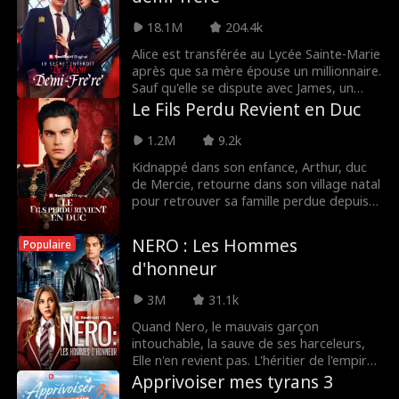
photos dénudées anonymement pour
attirer son attention. Mais elle les envoie
18.1M
204.4k
par erreur à Colton, le capitaine de
l’équipe de hockey qui ne cesse de la
Alice est transférée au Lycée Sainte-Marie
taquiner. Que va-t-il se passer entre eux ?
après que sa mère épouse un millionnaire.
Sauf qu'elle se dispute avec James, un
camarade de classe super canon... qui est
Le Fils Perdu Revient en Duc
en réalité son nouveau demi-frère ! Vont-
ils finir par s'entendre ? Ou leur alchimie
1.2M
9.2k
va-t-elle devenir autre chose ?
Kidnappé dans son enfance, Arthur, duc
de Mercie, retourne dans son village natal
pour retrouver sa famille perdue depuis
longtemps. Ce qu'il n'avait pas prévu, c'est
de les découvrir maltraités par tous les
NERO : Les Hommes
Populaire
habitants du village. Gardant son identité
d'honneur
secrète, Arthur réussira-t-il à les venger ?
3M
31.1k
Quand Nero, le mauvais garçon
intouchable, la sauve de ses harceleurs,
Elle n'en revient pas. L'héritier de l'empire
mafieux la veut, elle. Mais peut-elle se fier
Apprivoiser mes tyrans 3
à ce séducteur si dangereux... alors qu'elle