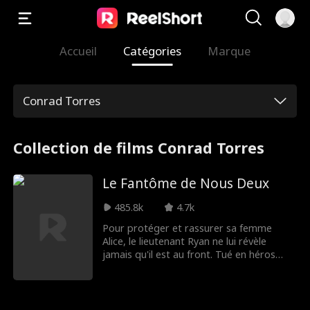
Accueil
Catégories
Marque
Conrad Torres
Collection de films Conrad Torres
Le Fantôme de Nous Deux
485.8k
4.7k
Pour protéger et rassurer sa femme
Alice, le lieutenant Ryan ne lui révèle
jamais qu'il est au front. Tué en héros
sauvant ses compagnons, il revient chez
lui en fantôme hanté par ses regrets.
Mais du côté d'Alice, persuadée qu'il la
fuit à cause d'une maîtresse, elle décide