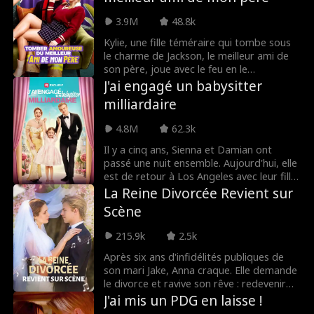
mécanicien en apparence modeste, Luca,
3.9M
48.8k
qui se trouve à ses côtés à cet instant. Ce
qui aurait pu être un fardeau se
Kylie, une fille téméraire qui tombe sous
transforme en une union inattendue,
le charme de Jackson, le meilleur ami de
ponctuée de moments doux et de défis
son père, joue avec le feu en le
surmontés ensemble. Mais Lillian est loin
provoquant. Tiraillé entre sa raison et son
J'ai engagé un babysitter
de se douter que Luca n'est pas qu'un
désir grandissant, Jackson tente de
milliardaire
simple mécanicien : il est en réalité
résister à cette attirance interdite. Mais
Hamilton, un milliardaire, PDG et pilote
leur jeu dangereux les mène vers une
4.8M
62.3k
de course légendaire. Ce mariage de
trahison qui bouleversera tout.
façade devient alors une histoire d'amour
Il y a cinq ans, Sienna et Damian ont
authentique et passionnée. Entre
passé une nuit ensemble. Aujourd'hui, elle
révélations, ambitions et émotions
est de retour à Los Angeles avec leur fille
sincères, suivez leur ascension vers un
Poppy, en tant que PDG d'une grande
La Reine Divorcée Revient sur
amour hors du commun !
société de production. Pour renouer avec
Scène
elles, Damian cache son identité de
milliardaire et devient le babysitter de
215.9k
2.5k
Poppy. Vont-ils affronter le monde
ensemble et construire une nouvelle vie
Après six ans d'infidélités publiques de
de famille ?
son mari Jake, Anna craque. Elle demande
le divorce et ravive son rêve : redevenir
une pianiste de renommée mondiale.
J'ai mis un PDG en laisse !
C'est alors qu'intervient Ethan, son