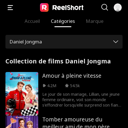
Accueil
Catégories
Marque
Daniel Jongma
Collection de films Daniel Jongma
Amour à pleine vitesse
4.2M
54.5k
Le jour de son mariage, Lillian, une jeune
femme ordinaire, voit son monde
s'effondrer lorsqu'elle surprend son fiancé
en train de la tromper avec sa meilleure
amie. Blessée mais déterminée à prouver
Tomber amoureuse du
sa valeur, elle prend une décision
meilleur ami de mon père
impulsive : elle saisit la main d'un