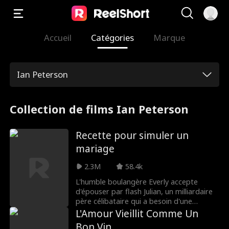
Accueil
Catégories
Marque
Ian Peterson
Collection de films Ian Peterson
Recette pour simuler un
mariage
2.3M
58.4k
L'humble boulangère Everly accepte
d'épouser par flash Julian, un milliardaire
père célibataire qui a besoin d'une
épouse de substitution pour garder la
L'Amour Vieillit Comme Un
garde de sa fille. Ce qui commence
Bon Vin