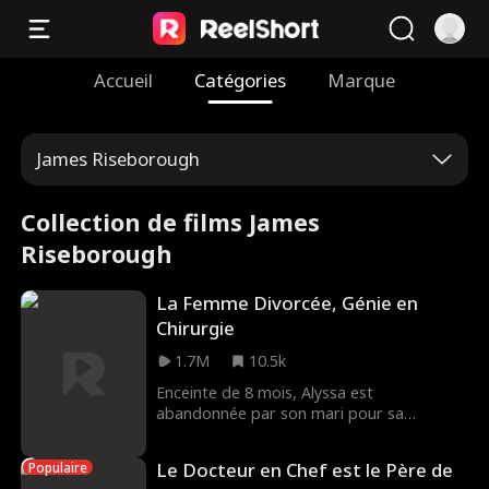
Accueil
Catégories
Marque
James Riseborough
Collection de films James
Riseborough
La Femme Divorcée, Génie en
Chirurgie
1.7M
10.5k
Enceinte de 8 mois, Alyssa est
abandonnée par son mari pour sa
maîtresse et leur fille, Lilly. Ils ignorent
qu'Alyssa est en réalité la Dr Jane
Le Docteur en Chef est le Père de
Populaire
Davenport, héritière de l'empire