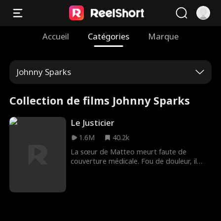
Accueil
Catégories
Marque
Johnny Sparks
Collection de films Johnny Sparks
Le Justicier
1.6M
40.2k
La sœur de Matteo meurt faute de
couverture médicale. Fou de douleur, il
assassine le PDG responsable. Mais ce
n'est que le début : Matteo veut faire
tomber toutes les compagnies
d'assurance qui exploitent les plus faibles.
Traqué par la police, il laisse des indices
pour révéler la vérité au grand jour.