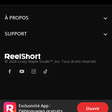
Bientôt, il devient le héros de tous ceux
que le système a abandonnés. Une guerre
silencieuse vient de commencer.
À PROPOS
SUPPORT
© 2026 Crazy Maple Studio™, Inc. Tous droits réservés.
Exclusivité App :
Ouvrir
Débloquages gratuits