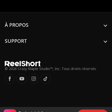
comme sa petite-fille. Deux ans plus tard,
ses trois frères l'ont retrouvée et elle a
décidé de retourner dans sa famille
biologique. Pour ne pas blesser leur fierté,
elle leur a caché sa fortune tout en les
À PROPOS
aidant discrètement à réussir leurs études.
Mais les frères se laissent manipuler par
sa belle-sœur malveillante et se mettent à
la maltraiter. Ils la chassent de chez eux et
SUPPORT
la battent presque à mort. Après avoir été
secourue par son grand-père adoptif, elle
découvre enfin le vrai visage de ses frères.
Elle coupe les ponts avec eux et décide de
récupérer tout ce qu'elle leur a donné. Les
frères, punis, finissent par comprendre
© 2026 Crazy Maple Studio™, Inc. Tous droits réservés.
qu'Oriana est leur vraie famille et la
supplient à genoux de leur pardonner.