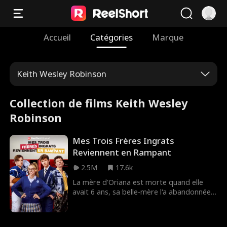
Accueil
Catégories
Marque
Keith Wesley Robinson
Collection de films Keith Wesley
Robinson
Mes Trois Frères Ingrats
Reviennent en Rampant
2.5M
17.6k
La mère d'Oriana est morte quand elle
avait 6 ans, sa belle-mère l'a abandonnée
dans un parc de mobile-homes. À 12 ans,
elle a sauvé la vie de l'homme le plus riche
du monde, Murray Morel, qui l'a adoptée