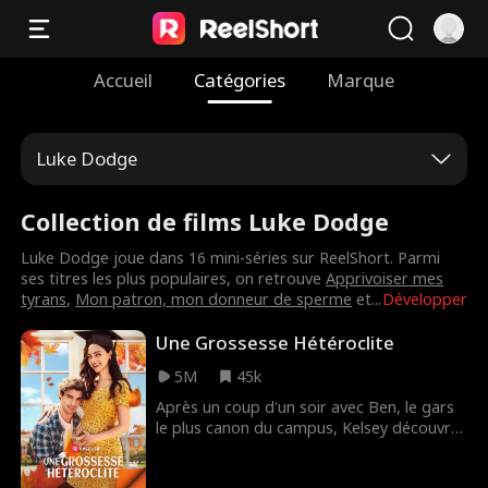
Accueil
Catégories
Marque
Luke Dodge
Collection de films Luke Dodge
Luke Dodge joue dans 16 mini-séries sur ReelShort. Parmi
ses titres les plus populaires, on retrouve
Apprivoiser mes
tyrans
,
Mon patron, mon donneur de sperme
et
...
Développer
Une Grossesse Hétéroclite
5M
45k
Après un coup d'un soir avec Ben, le gars
le plus canon du campus, Kelsey découvre
qu'elle est enceinte... et décide de garder
le bébé. Mais Ben restera-t-il à ses côtés,