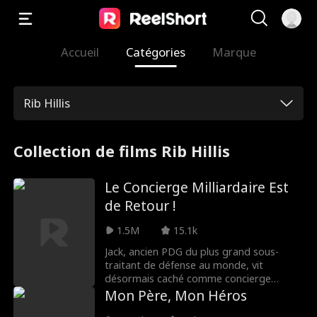
Accueil
Catégories
Marque
Rib Hillis
Collection de films Rib Hillis
Le Concierge Milliardaire Est
de Retour !
1.5M
15.1k
Jack, ancien PDG du plus grand sous-
traitant de défense au monde, vit
désormais caché comme concierge
scolaire. Jeté dehors par son fils, n'ayant
Mon Père, Mon Héros
nulle part où aller, il sauve par hasard une