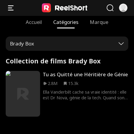
Accueil
Catégories
Marque
Brady Box
Collection de films Brady Box
Tu as Quitté une Héritière de Génie
2.8M
15.3k
Ella Vanderbilt cache sa vraie identité : elle
est Dr Nova, génie de la tech. Quand son
mari la trompe avec une usurpatrice, elle
épouse sur un coup de tête avec Roy
Grant, qui se révèle être le rival de son ex !
Ensemble, ils vont affronter l'ex infidèle et
l'usurpatrice pour le contrat du siècle.