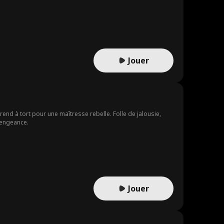
ne fondation pour aider les enfants. Accablé par la
 l'avant, trouve un nouvel amour et laisse Jace affronter les
Jouer
nd à tort pour une maîtresse rebelle. Folle de jalousie,
vengeance.
Jouer