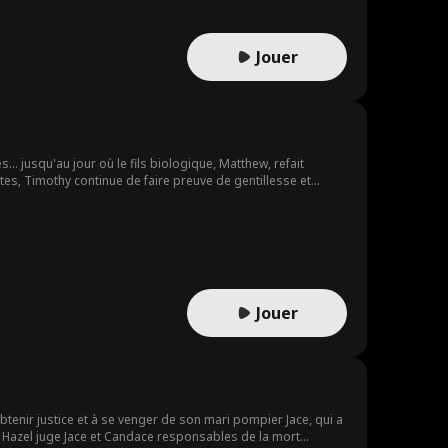
Jouer
... jusqu'au jour où le fils biologique, Matthew, refait
tes, Timothy continue de faire preuve de gentillesse et
re pour le projet Hail Mary, une mission visant à sauver
e. Ce n'est qu'après son départ que la famille Snyder
hy est célébré prospère sur la planète Artemis, alors que sa
Jouer
btenir justice et à se venger de son mari pompier Jace, qui a
e, Hazel juge Jace et Candace responsables de la mort