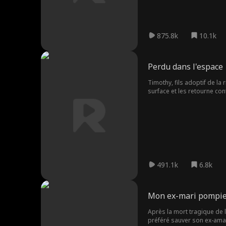
875.8k
10.1k
Perdu dans l'espace
Timothy, fils adoptif de la 
surface et les retourne con
accumule les sacrifices, fa
l'humanité en envoyant un 
découvre la vérité sur les 
famille va devoir vivre avec 
491.1k
6.8k
Mon ex-mari pompier
Après la mort tragique de l
préféré sauver son ex-amant