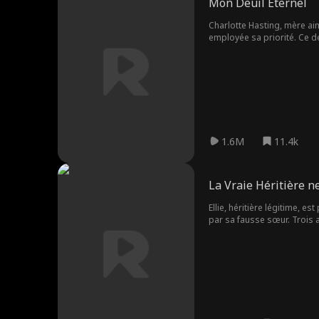
Mon Deuil Éternel
Charlotte Hasting, mère aim
employée sa priorité. Ce de
1.6M
11.4k
La Vraie Héritière n
Ellie, héritière légitime, e
par sa fausse sœur. Trois a
père la frappe et que sa pro