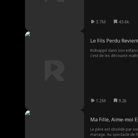
3.7M
43.6k
Le Fils Perdu Revien
Kidnappé dans son enfance,
c'est de les découvrir maltr
1.2M
9.2k
Ma Fille, Aime-moi E
Le père est obsédé par son e
mariage. Au spectacle de l'é