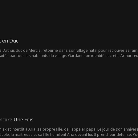
t en Duc
 Arthur, duc de Mercie, retourne dans son village natal pour retrouver sa fami
aités par tous les habitants du village. Gardant son identité secrète, Arthur réus
ncore Une Fois
x et interdit à Aria, sa propre fille, de l'appeler papa. Le jour de son annivers
cole, la maîtresse et sa fille humilient Aria devant lui. Il prend leur défense. Po