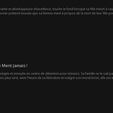
ante et développeuse d'excellence, touche le fond lorsque sa fille meurt à cau
rnier prétend ensuite que sa femme ment à propos de la mort de leur fille pour l
e Ment Jamais !
st piégée et envoyée en centre de détention pour mineurs. Sa famille ne le sait p
ns plus tard, vient l'heure de sa libération et malgré son moral brisé, elle est
thèse tombe au sol, c'est là qu'ils réalisent...