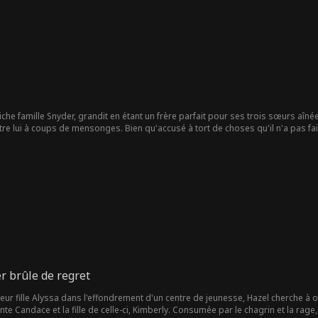
riche famille Snyder, grandit en étant un frère parfait pour ses trois sœurs aînées
tre lui à coups de mensonges. Bien qu'accusé à tort de choses qu'il n'a pas fai
isant passer ses sœurs avant sa santé. Rejeté, il se porte secrètement volontai
individu au code génétique rare dans l'espace pour peupler une nouvelle planèt
intentions de Matthew et les sacrifices de Timothy. Trente ans plus tard, Timot
le prix de leur trahison.
 brûle de regret
eur fille Alyssa dans l'effondrement d'un centre de jeunesse, Hazel cherche à o
e Candace et la fille de celle-ci, Kimberly. Consumée par le chagrin et la rag