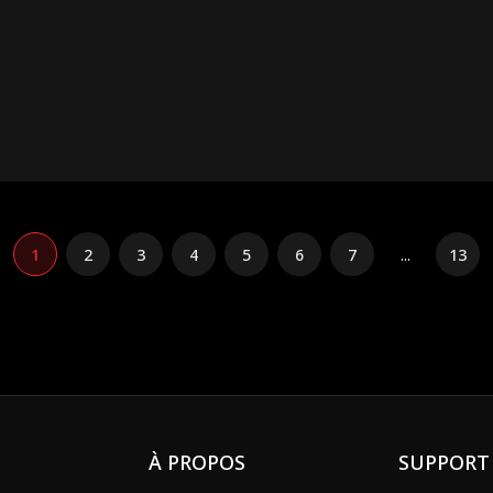
lle est allergique. Aria frôle la mort. Trop c'est trop : la mère demande le divorce
our sa fille. À la fin, il a beau s'agenouiller et supplier Aria... elle ne l'appeller
1
2
3
4
5
6
7
...
13
À PROPOS
SUPPORT