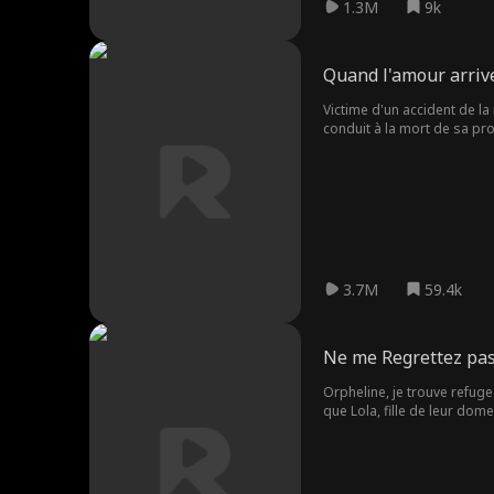
1.3M
9k
Quand l'amour arrive
Victime d'un accident de la
conduit à la mort de sa pro
son mari.
3.7M
59.4k
Ne me Regrettez pa
Orpheline, je trouve refuge 
que Lola, fille de leur dom
partout.