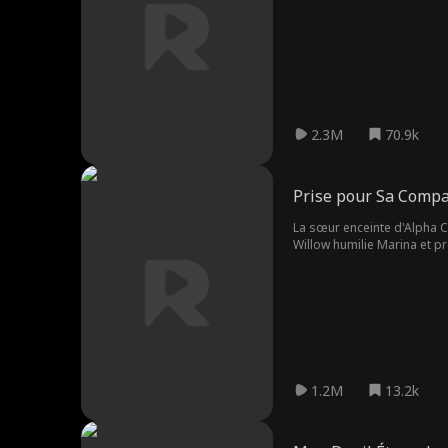
d'Alyssa. Alors qu'elle fai
culpabilité, Jace tente de s
conséquences de ses acte
2.3M
70.9k
Prise pour Sa Compa
La sœur enceinte d'Alpha Ca
Willow humilie Marina et 
1.2M
13.2k