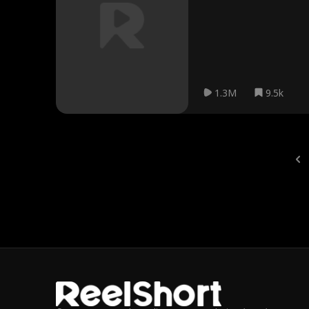
fraises alors qu'il sait qu'e
statut, elle obtient justice p
1.3M
9.5k