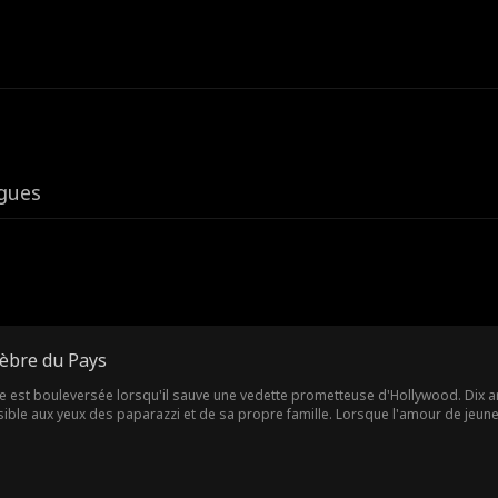
igues
lèbre du Pays
be est bouleversée lorsqu'il sauve une vedette prometteuse d'Hollywood. Dix an
 et de sa propre famille. Lorsque l'amour de jeunesse de sa femme, devenu célèbre, revient pour la séduire, la
r. Il réalise qu'il doit faire l'impensable : divorcer de la vedette préférée du pays ! Lorsque sa célèbre femme r
 tard pour le reconquérir.