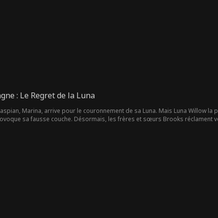
t face à son chagrin, Hazel transforme sa douleur en un élan de charité, créant u
e racheter après ses décisions, ce qui l'amène à s'exiler. Finalement, Hazel va de
s.
gne : Le Regret de la Luna
spian, Marina, arrive pour le couronnement de sa Luna. Mais Luna Willow la pre
provoque sa fausse couche. Désormais, les frères et sœurs Brooks réclament 