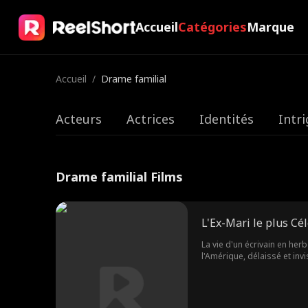
Accueil
Catégories
Marque
Accueil
/
Drame familial
Acteurs
Actrices
Identités
Intr
Drame familial Films
L'Ex-Mari le plus Cé
La vie d'un écrivain en her
l'Amérique, délaissé et invisible aux yeux des paparazzi
vie de Daniel devient un véritable enfe
perdu, il est peut-être trop