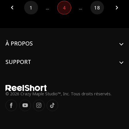
s'entraîne en secret, rêvant de servir son
1
...
4
...
18
pays. Bravant l'interdiction maternelle, il
s'inscrit au Tournoi des Guerriers Divins.
Mais sur l'arène, au fil des épreuves, il va
découvrir un secret qui bouleversera sa
destinée...
À PROPOS
SUPPORT
© 2026 Crazy Maple Studio™, Inc. Tous droits réservés.