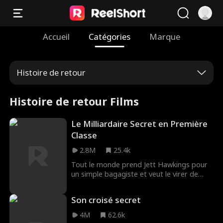
Accueil
Catégories
Marque
Histoire de retour
Histoire de retour Films
Le Milliardaire Secret en Première
Classe
2.8M
25.4k
Tout le monde prend Jett Hawkings pour
un simple bagagiste et veut le virer de
l'avion. Mais quand l'appareil menace de
s'écraser dans la tempête, c'est lui, le
Son croisé secret
milliardaire mystérieux, qui peut les tirer
d'affaire.
4M
62.6k