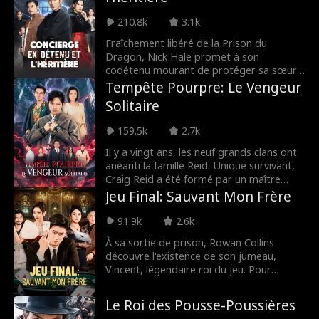
choisit Reana, une femme sereine qu'il
pense n'avoir jamais rencontrée. Mais ce
210.8k
3.1k
que Felipe ignore, c'est que cette femme
mystérieuse ne lui est pas inconnue. Ils
Fraîchement libéré de la Prison du
partagent un beau souvenir d'enfance
Dragon, Nick Hale promet à son
oublié.
codétenu mourant de protéger sa sœur,
Jade. Dissimulé sous les traits d'un simple
Tempête Pourpre: Le Vengeur
concierge de dojo, il doit intervenir
Solitaire
lorsqu'un rival défie la jeune femme en
duel à mort. Sur le ring, la puissance de
159.5k
2.7k
Nick va stupéfier l'assistance.
Il y a vingt ans, les neuf grands clans ont
anéanti la famille Reid. Unique survivant,
Craig Reid a été formé par un maître
avisé jusqu'au zénith de la cultivation, prêt
Jeu Final: Sauvant Mon Frère
pour l'ascension. Mais la tribulation
céleste ne s'est jamais manifestée.
91.9k
2.6k
Renvoyé par son maître pour dénouer
À sa sortie de prison, Rowan Collins
son karma, Craig croise le chemin de Zoe
découvre l'existence de son jumeau,
Zimmer et rejoint sa lutte contre les
Vincent, légendaire roi du jeu. Pour
clans. C'est peut-être la clé de sa percée
protéger l'empire de son frère, Rowan
tant attendue.
doit endosser son identité et plonger
Le Roi des Pousse-Poussières
dans un univers de duperies à haut risque.