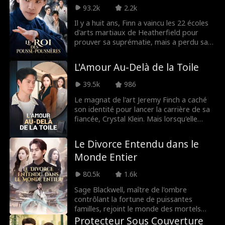
Traqué et trahi, il devra déjouer ses
93.2k
2.2k
rivaux pour assouvir sa vengeance et
honorer son serment : anéantir
Il y a huit ans, Finn a vaincu les 22 écoles
définitivement les jeux d'argent.
d'arts martiaux de Heatherfield pour
prouver sa suprématie, mais a perdu sa
femme. Il disparaît alors pour élever sa
fille comme simple tireur de pousse-
L'Amour Au-Delà de la Toile
pousse. Quand l'école Vanguard le prend
pour cible et menace son enfant, Finn
39.5k
986
remonte sur le ring et décime leurs rangs
pour sauver sa fille.
Le magnat de l'art Jeremy Finch a caché
son identité pour lancer la carrière de sa
fiancée, Crystal Klein. Mais lorsqu'elle
expose des toiles suggestives réalisées
avec l'artiste bohème Collin Dupont,
Le Divorce Entendu dans le
Jeremy saccage tout. Au lieu de blâmer
Monde Entier
Collin, Crystal s'en prend à Jeremy.
Comprenant qu'elle ne tient pas à lui, il la
80.5k
1.6k
quitte définitivement.
Sage Blackwell, maître de l'ombre
contrôlant la fortune de puissantes
familles, rejoint le monde des mortels
pour exaucer le dernier vœu de son
Protecteur Sous Couverture