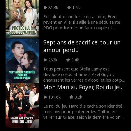
disciple. Devenu gendre à domicile, il
protège la famille Neill de la ruine
81.4k
1.6k
pendant trois ans, n'y récoltant que
Ex-soldat d'une force écrasante, Fred
mépris et humiliations. Son engagement
revient en ville. Il s'allie à une séduisante
terminé, il s'éclipse en silence. Sans lui, la
PDG pour former un faux couple et
chance des Neill s'effondre du jour au
venger son ami Adrian.
lendemain. Trop tard, son ex-femme
découvre la vérité et le supplie de revenir.
Sept ans de sacrifice pour un
amour perdu
263k
3.4k
Tous pensent que Stella Lamy est
dévouée corps et âme à Axel Guyot,
encaissant les verres d'alcool et les coups
de couteau à sa place, se contentant
Mon Mari au Foyer, Roi du Jeu
d'être sa secrétaire la plus effacée. La
vérité est tout autre : Stella ne s'est
131.6k
3.2k
approchée d'Axel que pour y voir le
Le roi du jeu Harold a caché son identité
substitut de Nolan Guyot, son amour
trois ans pour protéger les Dalton et
disparu, tout en honorant le dernier
veiller sur Grace, selon la dernière volonté
souhait de Nolan qui lui demandait de
de son maître Victor. Payé en mépris, il a
protéger Axel pendant 7 ans. Au fil de ces
tout supporté en silence. Mais lorsque
années, Axel tolère que Livia Simon