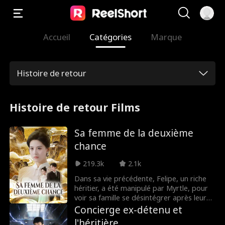
Accueil
Catégories
Marque
Histoire de retour
Histoire de retour Films
Sa femme de la deuxième
chance
219.3k
2.1k
Dans sa vie précédente, Felipe, un riche
héritier, a été manipulé par Myrtle, pour
voir sa famille se désintégrer après leur
mariage. Réincarné avec une seconde
Concierge ex-détenu et
chance, il se détourne de son passé et
l'héritière