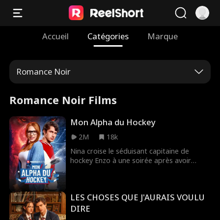
Accueil
Catégories
Marque
Romance Noir
Romance Noir Films
Mon Alpha du Hockey
2M
18k
Nina croise le séduisant capitaine de
hockey Enzo à une soirée après avoir
surpris son copain Justin en train de la
tromper. Comme Enzo est un joueur
connu pour ne jamais coucher deux fois
LES CHOSES QUE J'AURAIS VOULU
avec la même fille, Nina accepte une nuit
sans attaches avec lui. Mais quand des
DIRE
sentiments apparaissent, elle découvre la