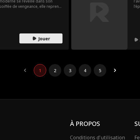
 moderne se réveille dans son
l'a
soiffée de vengeance, elle reprend
l'é
 prince Yale et châtier les traîtres.
eff
lle accède au pouvoir et anéantit
Luc
la victoire compte.
Spé
mèr
Jouer
1
2
3
4
5
À PROPOS
S
Conditions d'utilisation
Fe