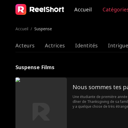
Accueil
Catégorie
Accueil
/
Suspense
Acteurs
Actrices
Identités
Intrigu
Suspense Films
Nous sommes tes p
Une étudiante de première année r
dîner de Thanksgiving de sa fami
y a quelque chose de très étrange