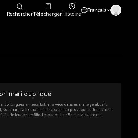
Français
Rechercher
Télécharger
Histoire
on mari dupliqué
ant 5 longues années, Esther a vécu dans un mariage abusif.
l, son mari, l'a trompée, l'a frappée et a provoqué indirectement
décès de leur petite fille. Le jour de leur 5e anniversaire de
iage, lors d'une énième dispute violente, Carl trouve la mort par
ident. Bouleversée, Esther enfouit le cadavre dans le jardin et
ndort. À son réveil le lendemain matin, Carl se tient devant elle,
n vivant et agissant exactement comme l'homme bienveillant et