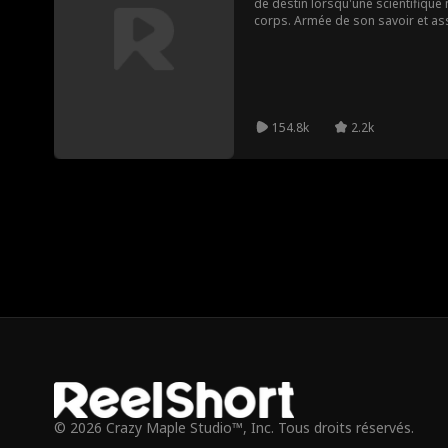
de destin lorsqu'une scientifique
corps. Armée de son savoir et as
le contrôle pour divorcer du glacial
Soutenue par le couple impérial, e
ses ennemis. Plus d'amour, seule 
154.8k
2.2k
© 2026 Crazy Maple Studio™, Inc. Tous droits réservés.