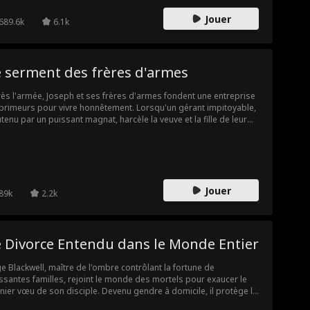
dre qu'il était au début de leur histoire. Son tempérament ne
Jouer
semble plus en rien au mari brutal qu'elle vient d'inhumer. Esther
689.6k
6.1k
 envahie par le doute. Carl est-il miraculeusement revenu à la vie,
bien a-t-il été remplacé par quelqu'un d'autre ?
e serment des frères d'armes
ès l'armée, Joseph et ses frères d'armes fondent une entreprise
primeurs pour vivre honnêtement. Lorsqu'un gérant impitoyable,
tenu par un puissant magnat, harcèle la veuve et la fille de leur
arade tombé au combat, Joseph s'interpose. En représailles,
r entreprise est sabotée. Acculés et humiliés, les vétérans
usent de baisser les bras. Épaulés par un allié inattendu qui
oile la corruption, ils ripostent pour reconquérir leur dignité et
r avenir.
Jouer
89k
2.2k
e Divorce Entendu dans le Monde Entier
e Blackwell, maître de l'ombre contrôlant la fortune de
ssantes familles, rejoint le monde des mortels pour exaucer le
nier vœu de son disciple. Devenu gendre à domicile, il protège la
ille Neill de la ruine pendant trois ans, n'y récoltant que mépris et