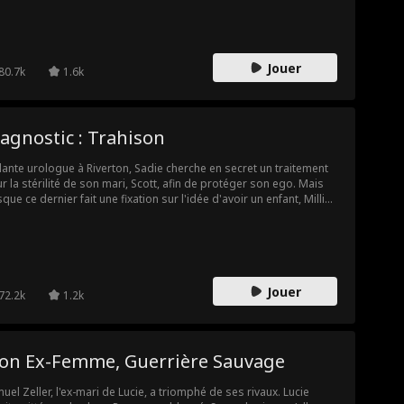
iliations. Son engagement terminé, il s'éclipse en silence. Sans
, la chance des Neill s'effondre du jour au lendemain. Trop tard,
 ex-femme découvre la vérité et le supplie de revenir.
Jouer
80.7k
1.6k
agnostic : Trahison
llante urologue à Riverton, Sadie cherche en secret un traitement
r la stérilité de son mari, Scott, afin de protéger son ego. Mais
sque ce dernier fait une fixation sur l'idée d'avoir un enfant, Millie
nt une grossesse pour le séduire. Le comble ? Scott offre un vrai
lier de diamants à sa maîtresse, et un faux à sa femme. Épaulée
 son assistante et ses patients, Sadie découvre la vérité. Fini de
taire : elle est prête à contre-attaquer.
Jouer
72.2k
1.2k
on Ex-Femme, Guerrière Sauvage
uel Zeller, l'ex-mari de Lucie, a triomphé de ses rivaux. Lucie