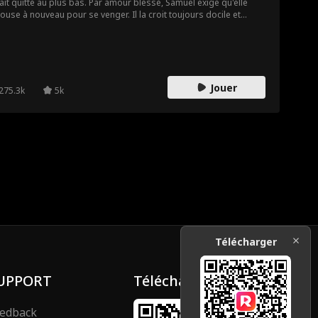
vait quitté au plus bas. Par amour blessé, Samuel exige qu'elle
pouse à nouveau pour se venger. Il la croit toujours docile et
acée, obéissant à sa famille au doigt et à l'œil. Mais il ignore que
ie est en réalité une redoutable combattante des Forces
ciales Internationales, revenue pour sauver l'entreprise de sa
e et accomplir sa propre mission.
Jouer
275.3k
5k
Télécharger
UPPORT
Télécharger
edback