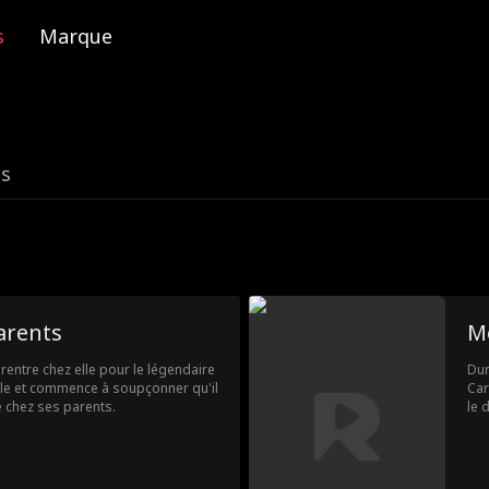
s
Marque
es
arents
M
entre chez elle pour le légendaire
Dur
lle et commence à soupçonner qu'il
Car
 chez ses parents.
le 
mar
acc
s'e
bie