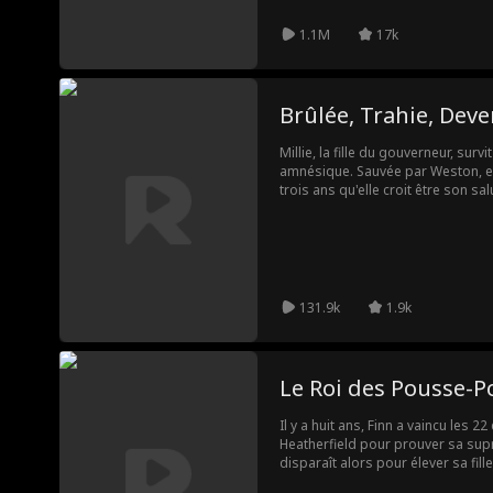
1.1M
17k
Brûlée, Trahie, Dev
Millie, la fille du gouverneur, sur
amnésique. Sauvée par Weston, el
trois ans qu'elle croit être son sa
revient, la vérité éclate : cette un
de Weston et de son ex contre sa fam
Julian, un puissant commandant a
pour se réapproprier son passé e
131.9k
1.9k
Le Roi des Pousse-P
Il y a huit ans, Finn a vaincu les 2
Heatherfield pour prouver sa sup
disparaît alors pour élever sa fi
pousse. Quand l'école Vanguard l