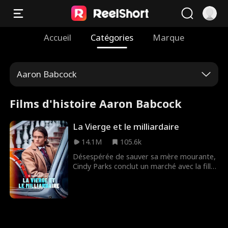
Accueil
Catégories
Marque
Aaron Babcock
Films d'histoire Aaron Babcock
La Vierge et le milliardaire
14.1M
105.6k
Désespérée de sauver sa mère mourante,
Cindy Parks conclut un marché avec la fille
de son patron, Nikki Jenkins : Se faire
passer pour Nikki et donner sa virginité au
milliardaire Charles Kane. Nikki utilise ce
stratagème pour convaincre Charles de
l’épouser, mais lorsqu’elle tombe malade,
Cindy est une fois de plus obligée de se