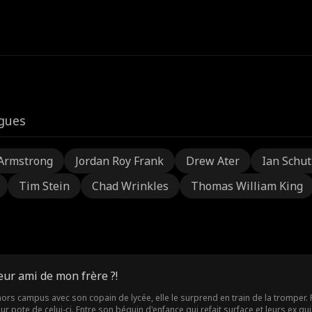
igues
Armstrong
Jordan Roy Frank
Drew Ater
Ian Schu
Tim Stein
Chad Wrinkles
Thomas William King
ur ami de mon frère ?!
s campus avec son copain de lycée, elle le surprend en train de la tromper. Fo
eur pote de celui-ci. Entre son béguin d'enfance qui refait surface et leurs ex qu