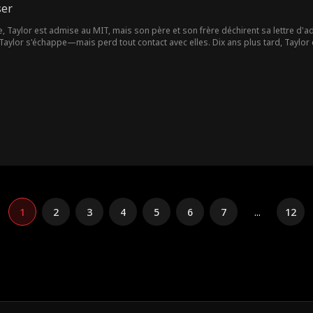
ser
, Taylor est admise au MIT, mais son père et son frère déchirent sa lettre d'adm
Taylor s'échappe—mais perd tout contact avec elles. Dix ans plus tard, Taylor e
ère battue et sa sœur vendue par son frère. Rongée par la rage, Taylor se p
n frère, désormais son employé, ne la reconnaît pas et l’insulte devant tous. 
'ont brisée ? Et quand la vérité éclatera—quel châtiment frappera ceux qui ont m
1
2
3
4
5
6
7
...
12