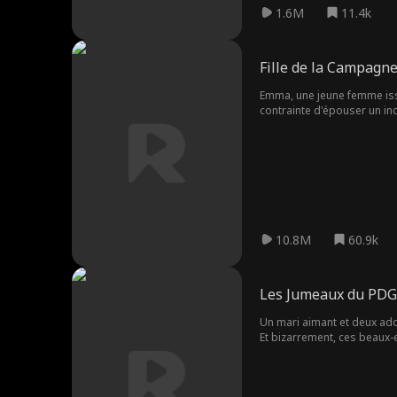
1.6M
11.4k
Fille de la Campagn
Emma, une jeune femme issue 
contrainte d'épouser un in
étincelles commencent à ja
et William devront affront
10.8M
60.9k
Les Jumeaux du PDG
Un mari aimant et deux ador
Et bizarrement, ces beaux-