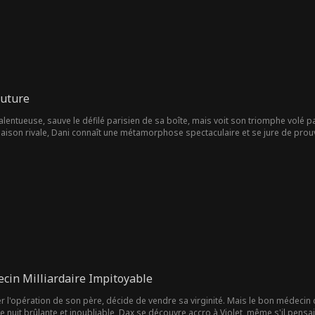
uture
talentueuse, sauve le défilé parisien de sa boîte, mais voit son triomphe volé par 
aison rivale, Dani connaît une métamorphose spectaculaire et se jure de prouv
cin Milliardaire Impitoyable
r l'opération de son père, décide de vendre sa virginité. Mais le bon médecin 
e nuit brûlante et inoubliable, Dax se découvre accro à Violet, même s'il pensai