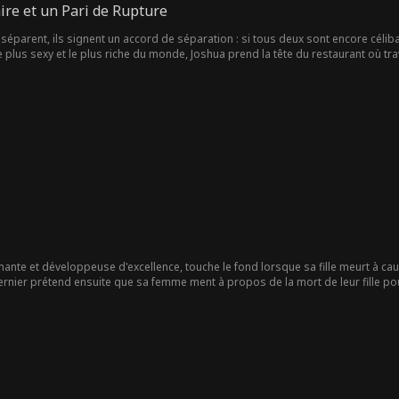
ire et un Pari de Rupture
séparent, ils signent un accord de séparation : si tous deux sont encore céliba
 plus sexy et le plus riche du monde, Joshua prend la tête du restaurant où trav
nt en disant qu'elle est déjà fiancée. Pourtant, une alchimie indéniable se dév
ua découvrira-t-il finalement le mensonge de Layla ? Parviendront-ils à combler
t de tout ?
ante et développeuse d'excellence, touche le fond lorsque sa fille meurt à cau
rnier prétend ensuite que sa femme ment à propos de la mort de leur fille pour l