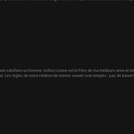
uée...
nt satisfaire un homme. Ashton Levine est le frère de ma meilleure amie et tota
t. Les règles de notre relation de mentor sexuel sont simples : pas de baisers
, plus je réalise que l'amitié ne me suffit pas. Est-ce trop demander que de voul