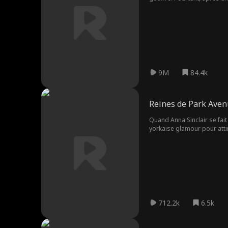
leurs plus sombres secrets é
9M
84.4k
Reines de Park Ave
Quand Anna Sinclair se fai
yorkaise glamour pour attir
tombe peu à peu sous le ch
d'Anna. Son secret retourner
712.2k
6.5k