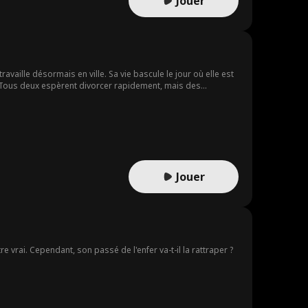
Jouer
ravaille désormais en ville. Sa vie bascule le jour où elle est
. Tous deux espèrent divorcer rapidement, mais des
l'autre et sauver le groupe Irving de mauvaises mains, Emma
Jouer
 vrai. Cependant, son passé de l'enfer va-t-il la rattraper ?