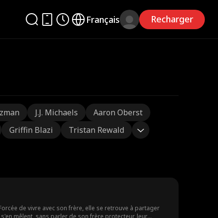
Recharger
Français
tzman
J.J. Michaels
Aaron Oberst
Griffin Blazi
Tristan Rewald
rcée de vivre avec son frère, elle se retrouve à partager
i s'en mêlent, sans parler de son frère protecteur, leur