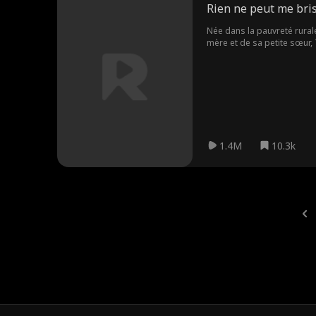
Rien ne peut me bri
Née dans la pauvreté rurale
mère et de sa petite sœur, 
gloire—pour découvrir sa m
plus puissante au monde—so
rendre justice à ceux qui l
1.4M
10.3k