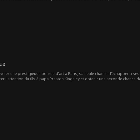
clatent au grand jour, leur lien fragile pourra-t-il survivre ?
nue
t voler une prestigieuse bourse d'art à Paris, sa seule chance d'échapper à se
er l'attention du fils à papa Preston Kingsley et obtenir une seconde chance d
arme du meilleur ami de Preston, Brooks Whitmore, héritier de l'Upper East Sid
a-t-il Brooks contre elle… ou leur offrira-t-il la fin heureuse qu'aucun des deux