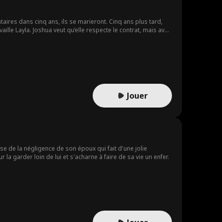
taires dans cinq ans, ils se marieront. Cinq ans plus tard,
aille Layla. Joshua veut qu’elle respecte le contrat, mais avec
eloppe entre eux, et les flammes de l'amour deviennent
 le fossé du temps perdu et à être véritablement ensemble à
Jouer
se de la négligence de son époux qui fait d'une jolie
a garder loin de lui et s'acharne à faire de sa vie un enfer.