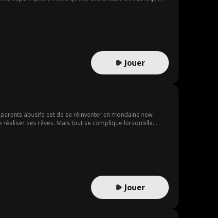
Jouer
s parents abusifs est de se réinventer en mondaine new-
e réaliser ses rêves. Mais tout se complique lorsqu'elle
e et plus grand danger pour dévoiler la véritable identité
 n'avait imaginée ?
Jouer