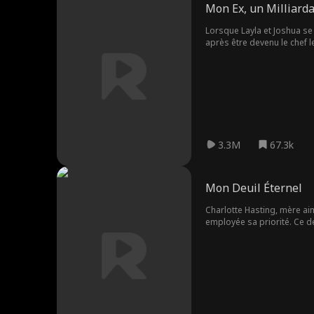
Mon Ex, un Milliarda
Lorsque Layla et Joshua se 
après être devenu le chef le
sa santé instable, Layla me
difficiles à réprimer. Josh
nouveau, l'amour triomphan
3.3M
67.3k
Mon Deuil Éternel
Charlotte Hasting, mère aim
employée sa priorité. Ce de