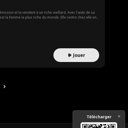
ission et la vendent à un riche vieillard. Avec l'aide de sa
st la femme la plus riche du monde. Elle rentre chez elle en
résente au banquet de bienvenue organisé pour la PDG la
Taylor peut-elle prouver qui elle est, retrouver sa sœur et
éprisé Taylor ?
Jouer
Télécharger