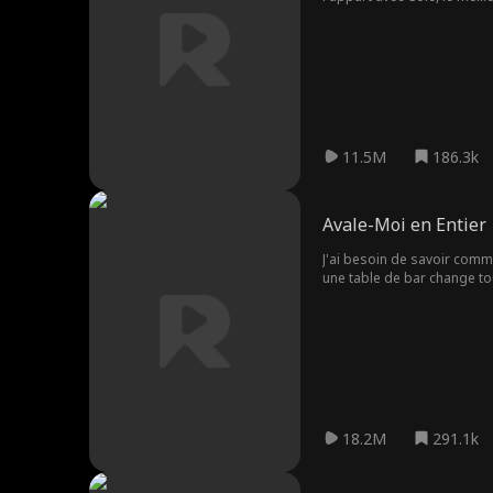
histoire s'annonce compliq
11.5M
186.3k
Avale-Moi en Entier
J'ai besoin de savoir comme
une table de bar change tou
au nom de l'expérimentation
18.2M
291.1k