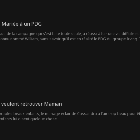
e Mariée à un PDG
de la campagne qui s'est faite toute seule, a réussi à fuir une vie difficile et t
connu nommé William, sans savoir qu'il est en réalité le PDG du groupe Irving
illir lorsqu'ils emménagent ensemble. Pour avouer leurs sentiments l'un pour 
er de nombreux obstacles et ennemis qui menacent leur romance naissante.
 veulent retrouver Maman
ables beaux-enfants, le mariage éclair de Cassandra a l'air trop beau pour être
enfants lui disent quelque chose…