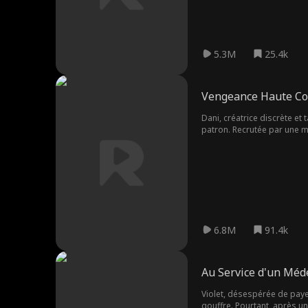
5.3M
25.4k
Vengeance Haute Co
Dani, créatrice discrète et 
patron. Recrutée par une m
la haute couture.
6.8M
91.4k
Au Service d'un Méde
Violet, désespérée de paye
gouffre. Pourtant, après un