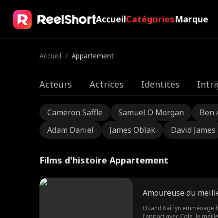
Accueil
Catégories
Marque
Accueil
/
Appartement
Acteurs
Actrices
Identités
Intr
Cameron Saffle
Samuel O Morgan
Ben 
Adam Daniel
James Oblak
David James
Films d'histoire Appartement
Amoureuse du meille
Quand Kaitlyn emménage hor
l'appart avec Cole, le meill