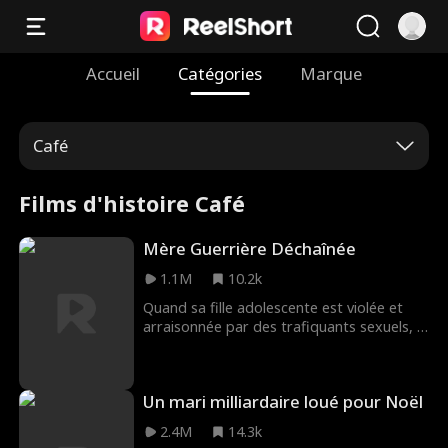
Accueil
Catégories
Marque
Café
Films d'histoire Café
Mère Guerrière Déchaînée
1.1M
10.2k
Quand sa fille adolescente est violée et
arraisonnée par des trafiquants sexuels, la
légendaire guerrière, la lieutenant des
Navy SEAL Phoenix Ryan, abandonne sa
vie anonyme de propriétaire d'un petit
Un mari milliardaire loué pour Noël
restaurant de province pour secourir sa
fille et détruire le cartel Navarro qui s'est
2.4M
14.3k
emparé d'elle.