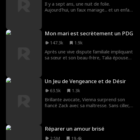
Il y a sept ans, une nuit de folie.
Aujourd'hui, un faux mariage... et un enfant
dont il ignore qu'il en est le père.
Mon mari est secrètement un PDG
147.3k
1.9k
Après une vive dispute familiale impliquant
sa sœur et son beau-frère, Talia épouse
Ethan sur un coup de tête, ignorant qu'il
est en réalité un puissant PDG cachant son
identité. Alors que les jeunes mariés
Un Jeu de Vengeance et de Désir
traversent des drames familiaux et des
situations périlleuses menaçant de révéler
63.5k
1.3k
la vérité, ils se rapprochent. Finalement,
Ethan révèle sa véritable identité et fait
Brillante avocate, Vienna surprend son
une vraie demande en mariage. Cette fois,
fiancé Zack avec sa maîtresse. Sans ciller,
avec l'amour au centre. Talia dit oui, et ils
elle glisse un préservatif dans un contrat
obtiennent enfin le bonheur auquel ils ne
et le tend à Wyatt, le meilleur ami playboy
s'attendaient pas.
de Zack. 'Hôtel ? J'invite.' Ce jeu de
Réparer un amour brisé
vengeance se transforme en une
passionnante liaison interdite. Mais
2.5M
19.4k