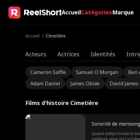
Accueil
Catégories
Marque
Accueil
/
Cimetière
Acteurs
Actrices
Identités
Intr
Cameron Saffle
Samuel O Morgan
Ben 
Adam Daniel
James Oblak
David James
Films d'histoire Cimetière
Sororité de mensong
Quand Ashlyn trouve la mor
meilleure amie qui l'a trahie