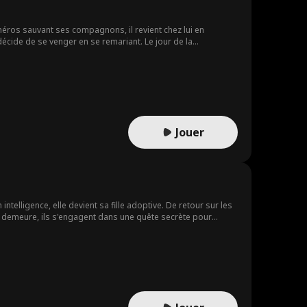
n héros sauvant ses compagnons, il revient chez lui en
décide de se venger en se remariant. Le jour de la
Jouer
telligence, elle devient sa fille adoptive. De retour sur les
e demeure, ils s'engagent dans une quête secrète pour