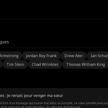
igues
Armstrong
Jordan Roy Frank
Drew Ater
Ian Schu
Tim Stein
Chad Wrinkles
Thomas William King
es : Je renais pour venger ma sœur
t lors d'un bizutage qui tourne mal dans sa sororité, sa sœur jumelle June pre
 et le petit-ami de cette dernière, un sale type de fraternité.