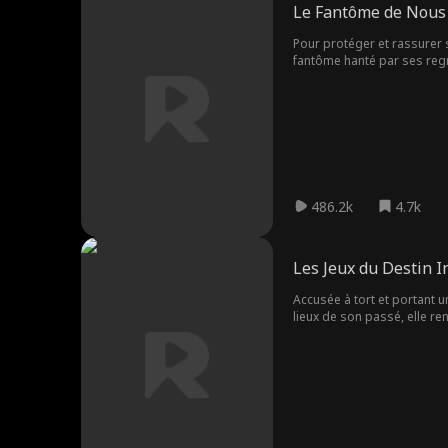
Le Fantôme de Nous
Pour protéger et rassurer s
fantôme hanté par ses regre
cérémonie, son cortège de m
486.2k
4.7k
Les Jeux du Destin I
Accusée à tort et portant u
lieux de son passé, elle r
démasquer la corruption et 