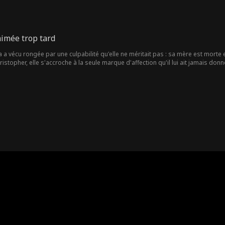
aimée trop tard
 a vécu rongée par une culpabilité qu'elle ne méritait pas : sa mère est morte
ristopher, elle s'accroche à la seule marque d'affection qu'il lui ait jamais 
, estimant qu'elle aurait dû mourir à sa place. Et d'une certaine manière, son 
le monde de Christopher qui commence à s'écrouler.