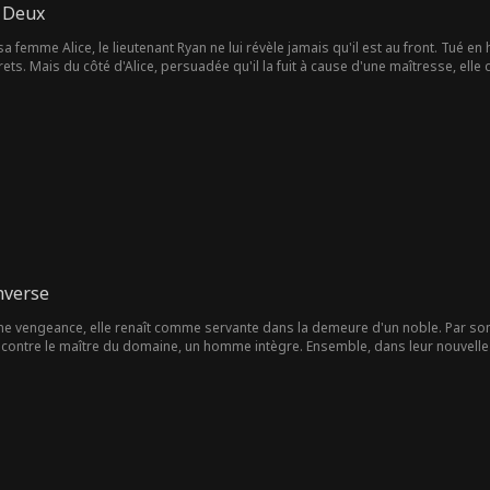
 Deux
a femme Alice, le lieutenant Ryan ne lui révèle jamais qu'il est au front. Tué e
ts. Mais du côté d'Alice, persuadée qu'il la fuit à cause d'une maîtresse, elle 
ariage rencontre celui des funérailles militaires de Ryan...
nverse
ne vengeance, elle renaît comme servante dans la demeure d'un noble. Par son in
encontre le maître du domaine, un homme intègre. Ensemble, dans leur nouvell
affronter les tyrans.