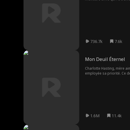
736.7k
7.6k
Mon Deuil Éternel
Charlotte Hasting, mère aim
employée sa priorité. Ce de
1.6M
11.4k