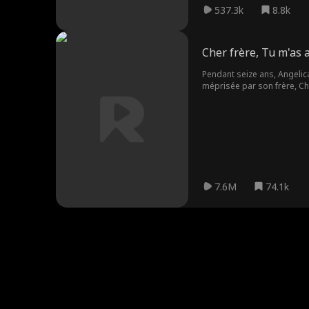
537.3k
8.8k
Cher frère, Tu m'as 
Pendant seize ans, Angelica
méprisée par son frère, Ch
même Christopher la rejette
Mais après sa mort, c'est 
7.6M
74.1k