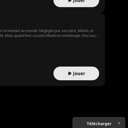
Jouer
 en la mettant au monde. Négligée par son père, Martin, et
donnée. Mais quand leur cousine Madison emménage chez eux,
vœu se réalise quand Angelica apprend qu'elle a un cancer.
Jouer
Télécharger