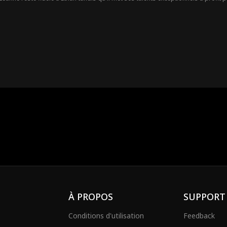
 déserteur et un profiteur, Ethan finit par dévoiler son vrai visage : il est en
e rendre justice. En dissimulant son identité, il traque les traîtres, démantèle 
À PROPOS
SUPPORT
Conditions d'utilisation
Feedback