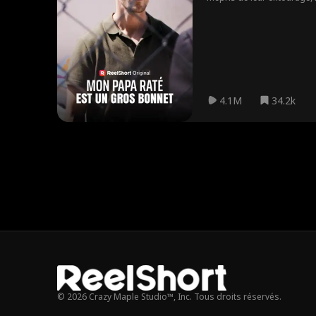
Accusé injustement d'être un
Guardian Force », chargée d
père dévoué.
4.1M
34.2k
© 2026 Crazy Maple Studio™, Inc. Tous droits réservés.