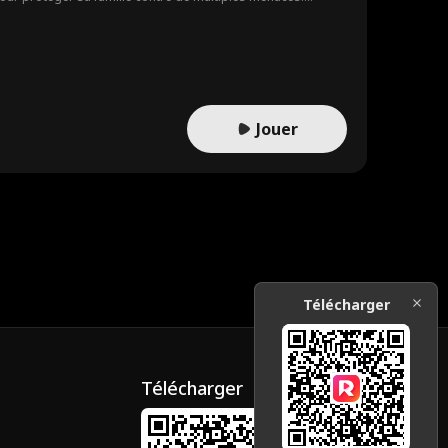
 réalité le leader d'une organisation secrète nommée «
un réseau criminel, tout en restant un mari attentionné et un
Jouer
Télécharger
Télécharger