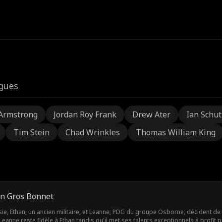
igues
Armstrong
Jordan Roy Frank
Drew Ater
Ian Schu
Tim Stein
Chad Wrinkles
Thomas William King
un Gros Bonnet
assie, Ethan, un ancien militaire, et Leanne, PDG du groupe Osborne, décident de 
eanne reste fidèle à Ethan tandis qu'il met ses talents exceptionnels à profit