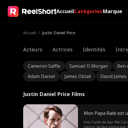
Accueil
Catégories
Marque
Accueil
/
Justin Daniel Price
Acteurs
Actrices
Identités
Intr
Cameron Saffle
Samuel O Morgan
Ben 
Adam Daniel
James Oblak
David James
Justin Daniel Price Films
Mon Papa Raté est 
Avec l'aide de leur fille C
mépris de leur entourage, L