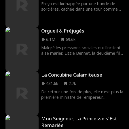
Mais la vengeance est douloureuse
Freya est kidnappée par une bande de
lorsque vous tombez amoureux de la fille
sorcières, cachée dans une tour comme
de votre ennemi. Comme le dit le
Raiponce, en attendant le jour où sa
proverbe ... Avant de vous venger,
magie se réveillera. Le plan des méchantes
n'oubliez pas de creuser deux tombes.
sorcières est déjoué lorsqu’un courageux
Orgueil & Préjugés
chasseur de sorcières sauve Freya et
s’enfuit avec elle. Freya doit maintenant
6.1M
69.6k
naviguer dans un monde moderne dans
lequel elle n’a jamais vécu, et apprendre la
Malgré les pressions sociales qui l'incitent
véritable signification de l’amour et du
à se marier, Lizzie Bennet, la deuxième fille
sacrifice.
de la famille Bennet, a décidé de rester
célibataire. Mais lorsque son père tombe
gravement malade, Lizzie se retrouve
La Concubine Calamiteuse
propulsée dans le monde classiste des
mariages arrangés afin de sauver sa
431.6k
2.7k
famille de la misère. Après une rencontre
décisive avec M. Darcy, un millionnaire
De retour une fois de plus, elle n'est plus la
sombre et mystérieux, Lizzie est
première ministre de l'empereur.
contrainte de choisir entre renier ses
Maintenant, elle est sa concubine, tentant
sentiments pour le bien de sa famille ou se
de renverser la nation !
laisser aller à un amour insensé. Une jeune
Mon Seigneur, La Princesse s'Est
fille pauvre pourra-t-elle faire fondre le
cœur d'un milliardaire glacial ?
Remariée