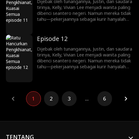
melatih Ryan Shaw yang pemalu menjadi
Dijebak oleh tunangannya, Justin, dan saudara
pewaris tangguh, Vivian memainkan
tirinya, Kelly, Vivian Lee menjadi wanita paling
permainan kekuasaan dan balas dendam yang
dibenci seantero negeri. Namun mereka tidak
kejam.
tahu—pekerjaannya sebagai kurir hanyalah
penyamaran. Kini ia kembali, siap mengungkap
identitasnya sebagai pewaris sejati keluarga
Lee. Mulai dari menjatuhkan lawan lewat
Episode 12
siaran langsung dan konflik keluarga, hingga
melatih Ryan Shaw yang pemalu menjadi
Dijebak oleh tunangannya, Justin, dan saudara
pewaris tangguh, Vivian memainkan
tirinya, Kelly, Vivian Lee menjadi wanita paling
permainan kekuasaan dan balas dendam yang
dibenci seantero negeri. Namun mereka tidak
kejam.
tahu—pekerjaannya sebagai kurir hanyalah
penyamaran. Kini ia kembali, siap mengungkap
identitasnya sebagai pewaris sejati keluarga
Lee. Mulai dari menjatuhkan lawan lewat
siaran langsung dan konflik keluarga, hingga
melatih Ryan Shaw yang pemalu menjadi
1
2
3
...
6
pewaris tangguh, Vivian memainkan
permainan kekuasaan dan balas dendam yang
kejam.
TENTANG