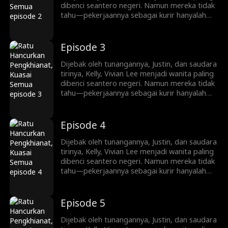
permainan kekuasaan dan balas dendam yang
dibenci seantero negeri. Namun mereka tidak
kejam.
tahu—pekerjaannya sebagai kurir hanyalah
penyamaran. Kini ia kembali, siap mengungkap
identitasnya sebagai pewaris sejati keluarga
Lee. Mulai dari menjatuhkan lawan lewat
Episode 3
siaran langsung dan konflik keluarga, hingga
melatih Ryan Shaw yang pemalu menjadi
Dijebak oleh tunangannya, Justin, dan saudara
pewaris tangguh, Vivian memainkan
tirinya, Kelly, Vivian Lee menjadi wanita paling
permainan kekuasaan dan balas dendam yang
dibenci seantero negeri. Namun mereka tidak
kejam.
tahu—pekerjaannya sebagai kurir hanyalah
penyamaran. Kini ia kembali, siap mengungkap
identitasnya sebagai pewaris sejati keluarga
Lee. Mulai dari menjatuhkan lawan lewat
Episode 4
siaran langsung dan konflik keluarga, hingga
melatih Ryan Shaw yang pemalu menjadi
Dijebak oleh tunangannya, Justin, dan saudara
pewaris tangguh, Vivian memainkan
tirinya, Kelly, Vivian Lee menjadi wanita paling
permainan kekuasaan dan balas dendam yang
dibenci seantero negeri. Namun mereka tidak
kejam.
tahu—pekerjaannya sebagai kurir hanyalah
penyamaran. Kini ia kembali, siap mengungkap
identitasnya sebagai pewaris sejati keluarga
Lee. Mulai dari menjatuhkan lawan lewat
Episode 5
siaran langsung dan konflik keluarga, hingga
melatih Ryan Shaw yang pemalu menjadi
Dijebak oleh tunangannya, Justin, dan saudara