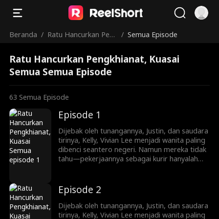
Beranda
/
Ratu Hancurkan Pen
/
Semua Episode
gkhianat, Kuasai Sem
Ratu Hancurkan Pengkhianat, Kuasai
ua
Semua Semua Episode
63
Semua Episode
Episode 1
Dijebak oleh tunangannya, Justin, dan saudara
tirinya, Kelly, Vivian Lee menjadi wanita paling
dibenci seantero negeri. Namun mereka tidak
tahu—pekerjaannya sebagai kurir hanyalah
penyamaran. Kini ia kembali, siap mengungkap
identitasnya sebagai pewaris sejati keluarga
Lee. Mulai dari menjatuhkan lawan lewat
Episode 2
siaran langsung dan konflik keluarga, hingga
melatih Ryan Shaw yang pemalu menjadi
Dijebak oleh tunangannya, Justin, dan saudara
pewaris tangguh, Vivian memainkan
tirinya, Kelly, Vivian Lee menjadi wanita paling