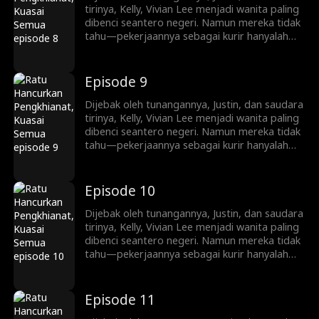
pewaris tangguh, Vivian memainkan
tirinya, Kelly, Vivian Lee menjadi wanita paling
permainan kekuasaan dan balas dendam yang
dibenci seantero negeri. Namun mereka tidak
kejam.
tahu—pekerjaannya sebagai kurir hanyalah
penyamaran. Kini ia kembali, siap mengungkap
identitasnya sebagai pewaris sejati keluarga
Lee. Mulai dari menjatuhkan lawan lewat
Episode 9
siaran langsung dan konflik keluarga, hingga
melatih Ryan Shaw yang pemalu menjadi
Dijebak oleh tunangannya, Justin, dan saudara
pewaris tangguh, Vivian memainkan
tirinya, Kelly, Vivian Lee menjadi wanita paling
permainan kekuasaan dan balas dendam yang
dibenci seantero negeri. Namun mereka tidak
kejam.
tahu—pekerjaannya sebagai kurir hanyalah
penyamaran. Kini ia kembali, siap mengungkap
identitasnya sebagai pewaris sejati keluarga
Lee. Mulai dari menjatuhkan lawan lewat
Episode 10
siaran langsung dan konflik keluarga, hingga
melatih Ryan Shaw yang pemalu menjadi
Dijebak oleh tunangannya, Justin, dan saudara
pewaris tangguh, Vivian memainkan
tirinya, Kelly, Vivian Lee menjadi wanita paling
permainan kekuasaan dan balas dendam yang
dibenci seantero negeri. Namun mereka tidak
kejam.
tahu—pekerjaannya sebagai kurir hanyalah
penyamaran. Kini ia kembali, siap mengungkap
identitasnya sebagai pewaris sejati keluarga
Lee. Mulai dari menjatuhkan lawan lewat
Episode 11
siaran langsung dan konflik keluarga, hingga