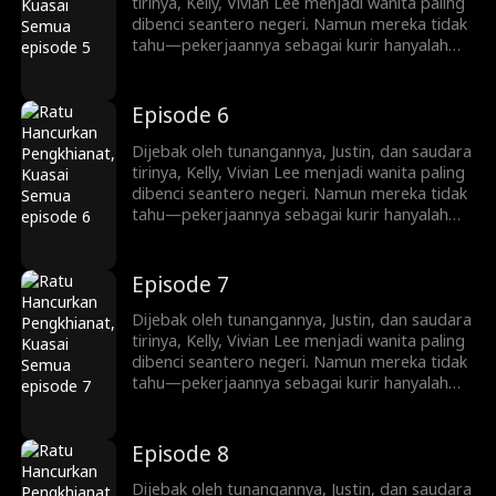
pewaris tangguh, Vivian memainkan
tirinya, Kelly, Vivian Lee menjadi wanita paling
permainan kekuasaan dan balas dendam yang
dibenci seantero negeri. Namun mereka tidak
kejam.
tahu—pekerjaannya sebagai kurir hanyalah
penyamaran. Kini ia kembali, siap mengungkap
identitasnya sebagai pewaris sejati keluarga
Lee. Mulai dari menjatuhkan lawan lewat
Episode 6
siaran langsung dan konflik keluarga, hingga
melatih Ryan Shaw yang pemalu menjadi
Dijebak oleh tunangannya, Justin, dan saudara
pewaris tangguh, Vivian memainkan
tirinya, Kelly, Vivian Lee menjadi wanita paling
permainan kekuasaan dan balas dendam yang
dibenci seantero negeri. Namun mereka tidak
kejam.
tahu—pekerjaannya sebagai kurir hanyalah
penyamaran. Kini ia kembali, siap mengungkap
identitasnya sebagai pewaris sejati keluarga
Lee. Mulai dari menjatuhkan lawan lewat
Episode 7
siaran langsung dan konflik keluarga, hingga
melatih Ryan Shaw yang pemalu menjadi
Dijebak oleh tunangannya, Justin, dan saudara
pewaris tangguh, Vivian memainkan
tirinya, Kelly, Vivian Lee menjadi wanita paling
permainan kekuasaan dan balas dendam yang
dibenci seantero negeri. Namun mereka tidak
kejam.
tahu—pekerjaannya sebagai kurir hanyalah
penyamaran. Kini ia kembali, siap mengungkap
identitasnya sebagai pewaris sejati keluarga
Lee. Mulai dari menjatuhkan lawan lewat
Episode 8
siaran langsung dan konflik keluarga, hingga
melatih Ryan Shaw yang pemalu menjadi
Dijebak oleh tunangannya, Justin, dan saudara