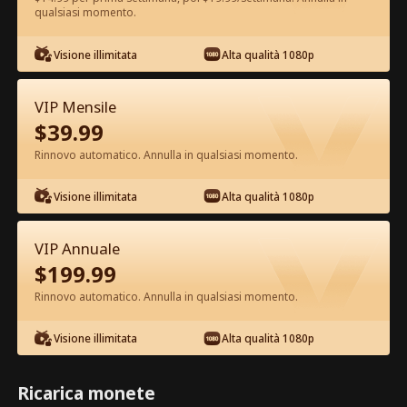
qualsiasi momento.
Guarda gratis nell'App
Visione illimitata
Alta qualità 1080p
VIP Mensile
$
39.99
Rinnovo automatico. Annulla in qualsiasi momento.
Visione illimitata
Alta qualità 1080p
Episodio 74 - Mi Rifiuto di Essere
l'Erede Film completo
VIP Annuale
$
199.99
1-50
51-80
Tutti gli episodi
Rinnovo automatico. Annulla in qualsiasi momento.
74
75
76
77
78
7
Visione illimitata
Alta qualità 1080p
Ricarica monete