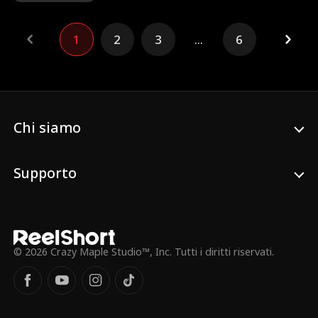
umiliazioni dai suoi dipendenti - e persino
da suo figlio, che lo trattano come un
1
2
3
...
6
semplice servitore, finché non ricorda chi
è.
Chi siamo
Supporto
© 2026 Crazy Maple Studio™, Inc. Tutti i diritti riservati.