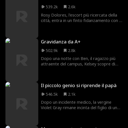
539.2k
2.6k
Rosy Dolores, l'escort più ricercata della
città, entra in un finto fidanzamento con il
miliardario padre single Tad Williams per
ritrovare la figlia strappatale alla nascita.
Senza saperlo, la graziosa figlia di Tad,
Gravidanza da A+
Lily, è proprio la bambina che sta
cercando.
502.9k
2.8k
Dopo una notte con Ben, il ragazzo più
attraente del campus, Kelsey scopre di
essere incinta e decide di tenere il
bambino. Ma Ben rimarrà al suo fianco o
continuerà a fare il donnaiolo per sempre?
Il piccolo genio si riprende il papà
546.5k
2.1k
Dopo un incidente medico, la vergine
Violet Gray rimane incinta del figlio di un
miliardario sconosciuto, Carter Watts. Per
provvedere al bambino, sono costretti a
un matrimonio affrettato. Carter parte