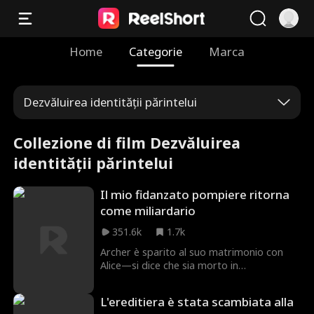
Home
Categorie
Marca
Dezvăluirea identității părintelui
Collezione di film Dezvăluirea
identității părintelui
Il mio fidanzato pompiere ritorna
come miliardario
351.6k
1.7k
Archer è sparito al suo matrimonio con
Alice—si dice che sia morto in
un'esplosione durante una missione
antincendio. I genitori avidi di Alice
L'ereditiera è stata scambiata alla
cercano di farla sposare con un