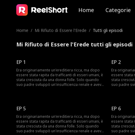
Home
Categorie
Home
/
Mi Rifiuto di Essere l'Erede
/
Tutti gli episodi
Mi Rifiuto di Essere l'Erede tutti gli episodi
EP 1
EP 2
Era originariamente un'ereditiera ricca, ma dopo
Era originari
essere stata rapita da trafficanti di esseri umani, è
essere stata r
stata cresciuta da una donna folle. Solo quando
stata cresciu
suo padre sviluppò un'insufficienza renale e aveva
suo padre svi
urgentemente bisogno di un donatore, pensò di
urgentemente
trovare la sua seconda figlia. Ignara delle vere
trovare la sua
intenzioni del padre, accettò di tornare a casa a
intenzioni del
una condizione: avrebbe portato con sé la sua
una condizion
EP 5
EP 6
madre adottiva folle. La sua sorella biologica,
madre adottiva
preoccupata che le portasse via il lusso e il CEO a
preoccupata ch
Era originariamente un'ereditiera ricca, ma dopo
Era originari
cui era promessa fin dall'infanzia, cercò
cui era promes
essere stata rapita da trafficanti di esseri umani, è
essere stata r
ripetutamente di incastrarla. Tuttavia, il CEO scoprì
ripetutamente 
stata cresciuta da una donna folle. Solo quando
stata cresciu
la verità sul suo rapimento e sul bullismo subito a
la verità sul 
suo padre sviluppò un'insufficienza renale e aveva
suo padre svi
scuola, e si rese conto che era la madre di suo
scuola, e si 