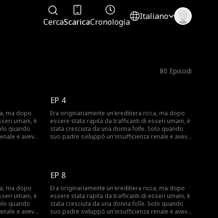
Italiano
Cerca
Scarica
Cronologia
80
Episodi
EP 4
cca, ma dopo
Era originariamente un'ereditiera ricca, ma dopo
sseri umani, è
essere stata rapita da trafficanti di esseri umani, è
Solo quando
stata cresciuta da una donna folle. Solo quando
renale e aveva
suo padre sviluppò un'insufficienza renale e aveva
e, pensò di
urgentemente bisogno di un donatore, pensò di
delle vere
trovare la sua seconda figlia. Ignara delle vere
re a casa a
intenzioni del padre, accettò di tornare a casa a
 sé la sua
una condizione: avrebbe portato con sé la sua
EP 8
iologica,
madre adottiva folle. La sua sorella biologica,
so e il CEO a
preoccupata che le portasse via il lusso e il CEO a
cca, ma dopo
Era originariamente un'ereditiera ricca, ma dopo
rcò
cui era promessa fin dall'infanzia, cercò
sseri umani, è
essere stata rapita da trafficanti di esseri umani, è
, il CEO scoprì
ripetutamente di incastrarla. Tuttavia, il CEO scoprì
Solo quando
stata cresciuta da una donna folle. Solo quando
lismo subito a
la verità sul suo rapimento e sul bullismo subito a
renale e aveva
suo padre sviluppò un'insufficienza renale e aveva
dre di suo
scuola, e si rese conto che era la madre di suo