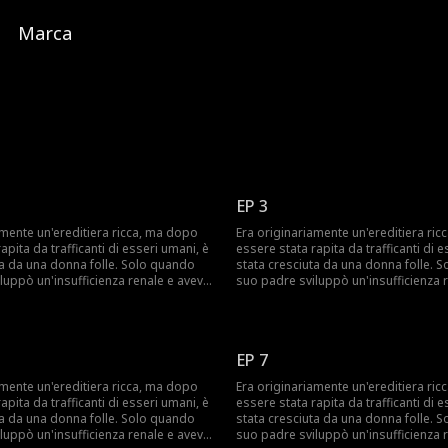
Marca
EP 3
amente un'ereditiera ricca, ma dopo
Era originariamente un'ereditiera ri
apita da trafficanti di esseri umani, è
essere stata rapita da trafficanti di e
ta da una donna folle. Solo quando
stata cresciuta da una donna folle. 
luppò un'insufficienza renale e aveva
suo padre sviluppò un'insufficienza 
 bisogno di un donatore, pensò di
urgentemente bisogno di un donator
 seconda figlia. Ignara delle vere
trovare la sua seconda figlia. Ignara 
 padre, accettò di tornare a casa a
intenzioni del padre, accettò di torna
e: avrebbe portato con sé la sua
una condizione: avrebbe portato con
EP 7
 folle. La sua sorella biologica,
madre adottiva folle. La sua sorella b
e le portasse via il lusso e il CEO a
preoccupata che le portasse via il lus
amente un'ereditiera ricca, ma dopo
Era originariamente un'ereditiera ri
sa fin dall'infanzia, cercò
cui era promessa fin dall'infanzia, ce
apita da trafficanti di esseri umani, è
essere stata rapita da trafficanti di e
di incastrarla. Tuttavia, il CEO scoprì
ripetutamente di incastrarla. Tuttavia
ta da una donna folle. Solo quando
stata cresciuta da una donna folle. 
suo rapimento e sul bullismo subito a
la verità sul suo rapimento e sul bul
luppò un'insufficienza renale e aveva
suo padre sviluppò un'insufficienza 
rese conto che era la madre di suo
scuola, e si rese conto che era la ma