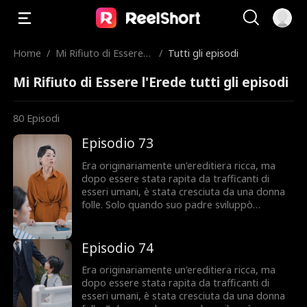
Home
/
Mi Rifiuto di Essere
/
Tutti gli episodi
l'Erede
Mi Rifiuto di Essere l'Erede tutti gli episodi
80
Episodi
Episodio 73
Era originariamente un'ereditiera ricca, ma
dopo essere stata rapita da trafficanti di
esseri umani, è stata cresciuta da una donna
folle. Solo quando suo padre sviluppò
un'insufficienza renale e aveva urgentemente
bisogno di un donatore, pensò di trovare la
sua seconda figlia. Ignara delle vere intenzioni
Episodio 74
del padre, accettò di tornare a casa a una
condizione: avrebbe portato con sé la sua
Era originariamente un'ereditiera ricca, ma
madre adottiva folle. La sua sorella biologica,
dopo essere stata rapita da trafficanti di
preoccupata che le portasse via il lusso e il
esseri umani, è stata cresciuta da una donna