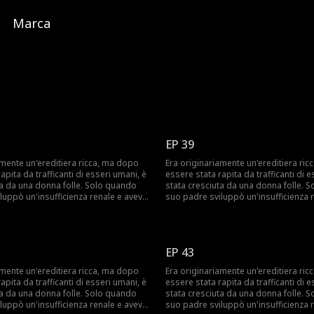
Marca
EP 39
amente un'ereditiera ricca, ma dopo
Era originariamente un'ereditiera ri
apita da trafficanti di esseri umani, è
essere stata rapita da trafficanti di e
ta da una donna folle. Solo quando
stata cresciuta da una donna folle. 
luppò un'insufficienza renale e aveva
suo padre sviluppò un'insufficienza 
 bisogno di un donatore, pensò di
urgentemente bisogno di un donator
 seconda figlia. Ignara delle vere
trovare la sua seconda figlia. Ignara 
 padre, accettò di tornare a casa a
intenzioni del padre, accettò di torna
e: avrebbe portato con sé la sua
una condizione: avrebbe portato con
EP 43
 folle. La sua sorella biologica,
madre adottiva folle. La sua sorella b
e le portasse via il lusso e il CEO a
preoccupata che le portasse via il lus
amente un'ereditiera ricca, ma dopo
Era originariamente un'ereditiera ri
sa fin dall'infanzia, cercò
cui era promessa fin dall'infanzia, ce
apita da trafficanti di esseri umani, è
essere stata rapita da trafficanti di e
di incastrarla. Tuttavia, il CEO scoprì
ripetutamente di incastrarla. Tuttavia
ta da una donna folle. Solo quando
stata cresciuta da una donna folle. 
suo rapimento e sul bullismo subito a
la verità sul suo rapimento e sul bul
luppò un'insufficienza renale e aveva
suo padre sviluppò un'insufficienza 
rese conto che era la madre di suo
scuola, e si rese conto che era la ma