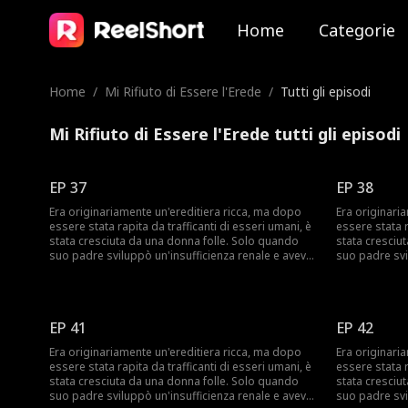
Home
Categorie
Home
/
Mi Rifiuto di Essere l'Erede
/
Tutti gli episodi
Mi Rifiuto di Essere l'Erede tutti gli episodi
EP 37
EP 38
Era originariamente un'ereditiera ricca, ma dopo
Era originari
essere stata rapita da trafficanti di esseri umani, è
essere stata r
stata cresciuta da una donna folle. Solo quando
stata cresciu
suo padre sviluppò un'insufficienza renale e aveva
suo padre svi
urgentemente bisogno di un donatore, pensò di
urgentemente
trovare la sua seconda figlia. Ignara delle vere
trovare la sua
intenzioni del padre, accettò di tornare a casa a
intenzioni del
una condizione: avrebbe portato con sé la sua
una condizion
EP 41
EP 42
madre adottiva folle. La sua sorella biologica,
madre adottiva
preoccupata che le portasse via il lusso e il CEO a
preoccupata ch
Era originariamente un'ereditiera ricca, ma dopo
Era originari
cui era promessa fin dall'infanzia, cercò
cui era promes
essere stata rapita da trafficanti di esseri umani, è
essere stata r
ripetutamente di incastrarla. Tuttavia, il CEO scoprì
ripetutamente 
stata cresciuta da una donna folle. Solo quando
stata cresciu
la verità sul suo rapimento e sul bullismo subito a
la verità sul 
suo padre sviluppò un'insufficienza renale e aveva
suo padre svi
scuola, e si rese conto che era la madre di suo
scuola, e si 