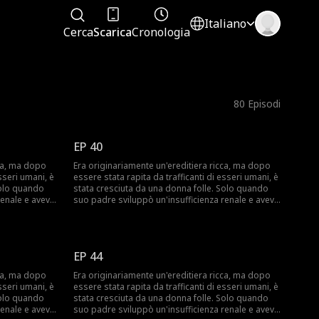
Italiano
Cerca
Scarica
Cronologia
80
Episodi
EP 40
cca, ma dopo
Era originariamente un'ereditiera ricca, ma dopo
sseri umani, è
essere stata rapita da trafficanti di esseri umani, è
Solo quando
stata cresciuta da una donna folle. Solo quando
renale e aveva
suo padre sviluppò un'insufficienza renale e aveva
e, pensò di
urgentemente bisogno di un donatore, pensò di
delle vere
trovare la sua seconda figlia. Ignara delle vere
re a casa a
intenzioni del padre, accettò di tornare a casa a
 sé la sua
una condizione: avrebbe portato con sé la sua
EP 44
iologica,
madre adottiva folle. La sua sorella biologica,
so e il CEO a
preoccupata che le portasse via il lusso e il CEO a
cca, ma dopo
Era originariamente un'ereditiera ricca, ma dopo
rcò
cui era promessa fin dall'infanzia, cercò
sseri umani, è
essere stata rapita da trafficanti di esseri umani, è
, il CEO scoprì
ripetutamente di incastrarla. Tuttavia, il CEO scoprì
Solo quando
stata cresciuta da una donna folle. Solo quando
lismo subito a
la verità sul suo rapimento e sul bullismo subito a
renale e aveva
suo padre sviluppò un'insufficienza renale e aveva
dre di suo
scuola, e si rese conto che era la madre di suo