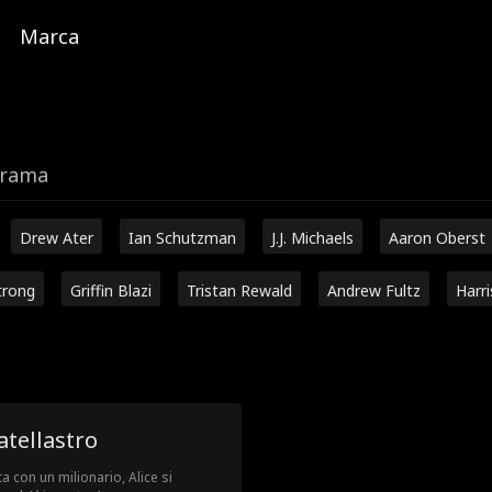
Marca
trama
Drew Ater
Ian Schutzman
J.J. Michaels
Aaron Oberst
trong
Griffin Blazi
Tristan Rewald
Andrew Fultz
Harr
atellastro
 con un milionario, Alice si