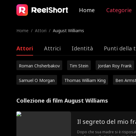
Home
Categorie
Home
/
Attori
/
August Williams
Attori
Attrici
Identità
Punti della 
Roman Chsherbakov
Tim Stein
Jordan Roy Frank
Samuel O Morgan
Thomas William King
Ben Arms
Collezione di film August Williams
Il segreto del mio fr
Dopo che sua madre si è risposata