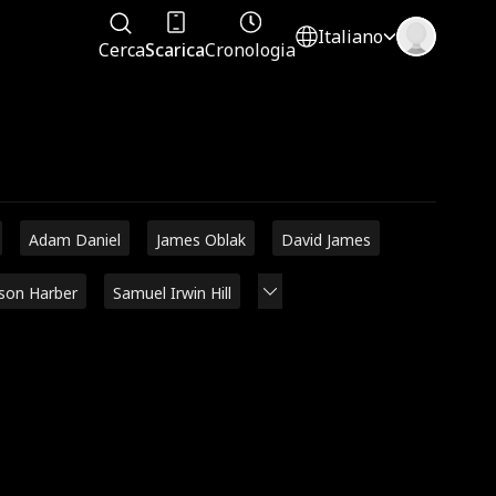
Italiano
Cerca
Scarica
Cronologia
Adam Daniel
James Oblak
David James
ison Harber
Samuel Irwin Hill