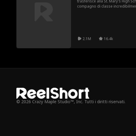
trasferisce alla St. Mary's High Sc
compagno di classe incredibilmente
nuovo fratellastro! Alice e James
la loro innegabile chimica si tras
2.1M
16.4k
© 2026 Crazy Maple Studio™, Inc. Tutti i diritti riservati.