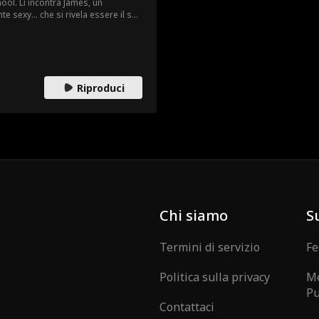
hool. Lì incontra James, un
 sexy... che si rivela essere il suo
 riusciranno ad andare d'accordo? O
formerà in qualcosa di più?
Riproduci
Chi siamo
S
Termini di servizio
Fe
Politica sulla privacy
Me
Pu
Contattaci