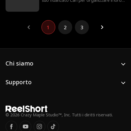
suo fidanzato Carl per organizzare il loro
matrimonio, ma è stata umiliata e tradita
da lui in modo orribile. Per non perdere la
faccia davanti alla sua famiglia, Victoria
accetta con riluttanza di sposare Simon,
1
2
3
un senzatetto che aveva aiutato. Ma
quello che non sa è che Simon non è un
senzatetto qualunque: è un uomo
affascinante e carismatico, nonché
l’amministratore delegato del prestigioso
Savage Group, classificato come il numero
uno nel paese. Tornata in Texas con
Chi siamo
Simon, Victoria si ritrova
inaspettatamente faccia a faccia con il suo
arrogante ex, Carl. Questa volta, è
Supporto
determinata a riprendersi tutta la dignità
che aveva perso.
© 2026 Crazy Maple Studio™, Inc. Tutti i diritti riservati.