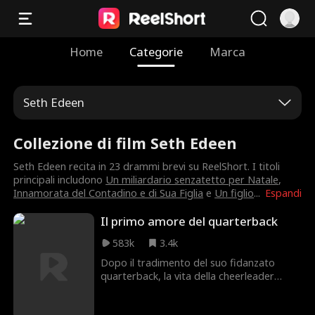
Home
Categorie
Marca
Seth Edeen
Collezione di film Seth Edeen
Seth Edeen recita in 23 drammi brevi su ReelShort. I titoli
principali includono
Un miliardario senzatetto per Natale
,
Innamorata del Contadino e di Sua Figlia
e
Un figlio
...
Espandi
Il primo amore del quarterback
583k
3.4k
Dopo il tradimento del suo fidanzato
quarterback, la vita della cheerleader
Maddie va in pezzi. Attratta da Cameron,
un altro giocatore di football che le