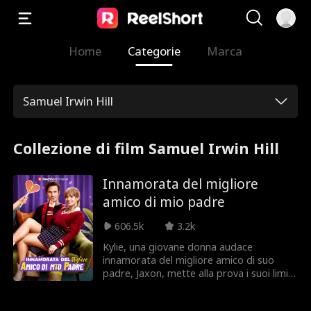
Home
Categorie
Marca
Samuel Irwin Hill
Collezione di film Samuel Irwin Hill
Innamorata del migliore
amico di mio padre
606.5k
3.2k
Kylie, una giovane donna audace
innamorata del migliore amico di suo
padre, Jaxon, mette alla prova i suoi limiti
seducendolo con il suo fascino. Mentre
Jaxon fatica a resisterle, la tensione tra