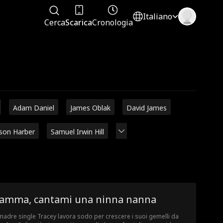
Italiano
Cerca
Scarica
Cronologia
Adam Daniel
James Oblak
David James
ison Harber
Samuel Irwin Hill
amma, cantami una ninna nanna
madre single Tracey lavora sodo per crescere i suoi gemelli da