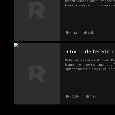
incontra Alpha Hunter Silver, che
Hunter è maledetto... Possono tro
loro maledizioni?
1.1M
6.5k
Ritorno dell'erediti
Robin viene salvata dal povero Ro
bambina e ha perso la memoria. Tu
spietata madre biologica di Robin,
nulla per riprendersela. Robin volt
cresciuta per le ricchezze del suo d
475.9k
1.3k