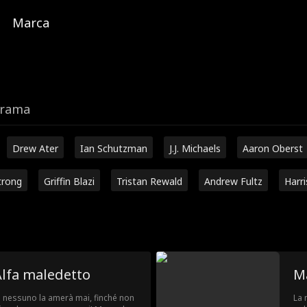
Marca
trama
Drew Ater
Ian Schutzman
J.J. Michaels
Aaron Oberst
trong
Griffin Blazi
Tristan Rewald
Andrew Fultz
Harr
Alfa maledetto
M
 nessuno la amerà mai, finché non
La 