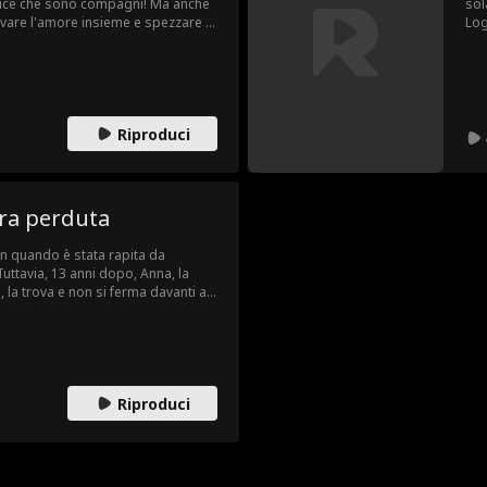
 dice che sono compagni! Ma anche
sol
vare l'amore insieme e spezzare le
Log
Log
ric
lav
sme
nel
Riproduci
di 
ans
Inf
bot
don
era perduta
n quando è stata rapita da
ttavia, 13 anni dopo, Anna, la
 la trova e non si ferma davanti a
erà le spalle al padre che l'ha
iritto di nascita?
Riproduci