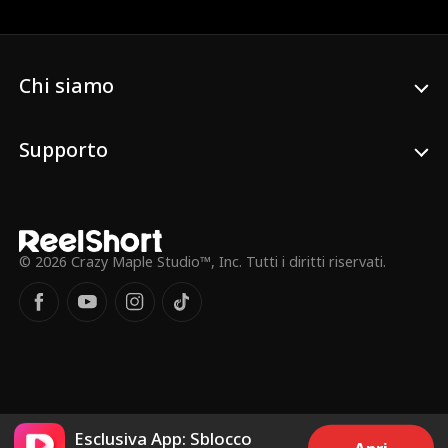
per scoprire che è la fidanzata di Jason.
Anche se nasconde i suoi sentimenti,
William le regala un cimelio di famiglia.
Quando Jason la tradisce, Alaina rompe il
fidanzamento. Con l'Alzheimer della nonna
Chi siamo
che peggiora e un desiderio di
matrimonio non realizzato, Alaina chiede
a William di sposarla in un contratto
Supporto
segreto di un anno. William vede questa
come la sua occasione per conquistarla e,
mentre la protegge, anche Alaina inizia a
innamorarsi di lui.
© 2026 Crazy Maple Studio™, Inc. Tutti i diritti riservati.
Esclusiva App: Sblocco