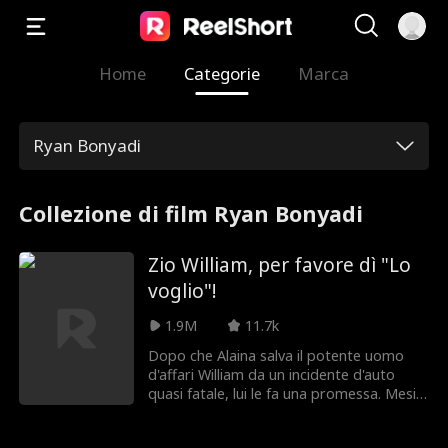
Home
Categorie
Marca
Ryan Bonyadi
Collezione di film Ryan Bonyadi
Zio William, per favore dì "Lo
voglio"!
1.9M
11.7k
Dopo che Alaina salva il potente uomo
d'affari William da un incidente d'auto
quasi fatale, lui le fa una promessa. Mesi
dopo, William la trova alla festa di
fidanzamento di suo nipote Jason, solo