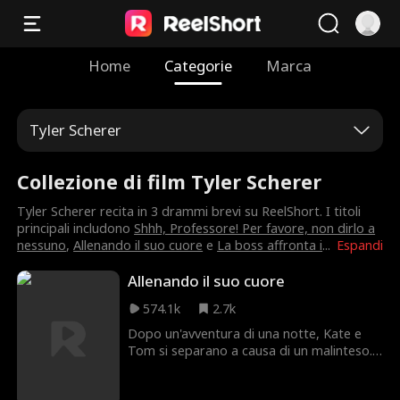
Home
Categorie
Marca
Tyler Scherer
Collezione di film Tyler Scherer
Tyler Scherer recita in 3 drammi brevi su ReelShort. I titoli
principali includono
Shhh, Professore! Per favore, non dirlo a
nessuno
,
Allenando il suo cuore
e
La boss affronta i
...
Espandi
Allenando il suo cuore
574.1k
2.7k
Dopo un'avventura di una notte, Kate e
Tom si separano a causa di un malinteso.
Si ritrovano un mese dopo quando Kate
diventa l'assistente allenatrice di una