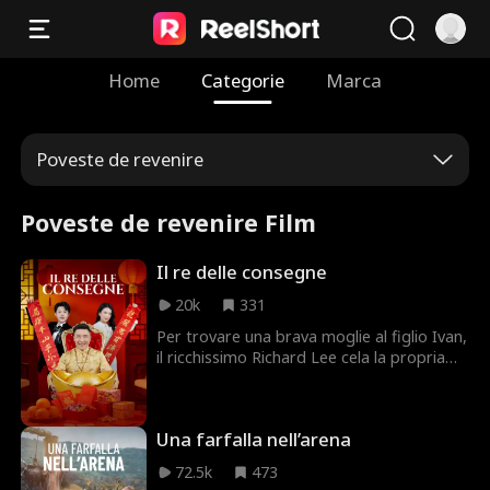
Home
Categorie
Marca
Poveste de revenire
Poveste de revenire Film
Il re delle consegne
20k
331
Per trovare una brava moglie al figlio Ivan,
il ricchissimo Richard Lee cela la propria
identità e lo fa lavorare come fattorino.
Ignora però che, dopo sei anni di
battaglie, Ivan è diventato il più potente
Una farfalla nell’arena
dei quattro grandi signori della guerra,
noto come Principe Redflame, e che anche
72.5k
473
lui nasconde la verità. In vista del