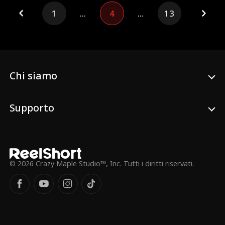
subito il divorzio e sposa all'istante il suo
1
...
4
...
13
rivale, lasciando l'ex divorato dai rimorsi.
Chi siamo
Supporto
© 2026 Crazy Maple Studio™, Inc. Tutti i diritti riservati.