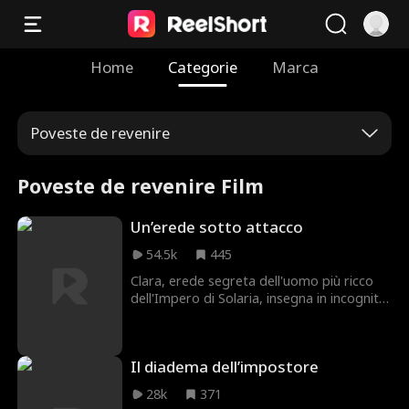
Home
Categorie
Marca
Poveste de revenire
Poveste de revenire Film
Un’erede sotto attacco
54.5k
445
Clara, erede segreta dell'uomo più ricco
dell'Impero di Solaria, insegna in incognito
in un paesino di montagna. Quando
punisce un alunno viziato, figlio di Vanessa
(la fidanzata di suo padre), la donna
Il diadema dell’impostore
irrompe e la umilia in pubblico. Scoprirà la
verità troppo tardi: quella povera maestra
28k
371
è in realtà l'unica figlia del magnate. A quel