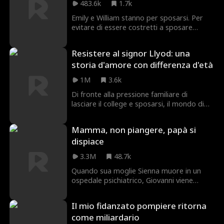
483.6k
1.7k
Emily e William stanno per sposarsi. Per
evitare di essere costretti a sposare
qualcuno che non hanno mai incontrato, si
ubriacano e sposano la prima persona che
Resistere al signor Llyod: una
incontrano. L'un l'altro!
storia d'amore con differenza d'età
1M
3.6k
Di fronte alla pressione familiare di
lasciare il college e sposarsi, il mondo di
Clarisse cambia quando incontra Austin, il
CEO di Lloyd Group, dopo aver aiutato
Mamma, non piangere, papà si
sua nonna vittima di una truffa. Venuto a
dispiace
conoscenza delle sue difficoltà
economiche, le offre denaro in cambio di
3.3M
48.7k
un matrimonio fittizio per esaudire il
desiderio della nonna. Formano un'alleanza
Quando sua moglie Sienna muore in un
inaspettata, mentre Austin mantiene
ospedale psichiatrico, Giovanni viene
segreta la sua vera identità.
ingannato dall'astuta Alessandra, che lo fa
portare a casa la figlia sbagliata. Lui non
Il mio fidanzato pompiere ritorna
sa che sua moglie è ancora viva: è rinata
come miliardario
nel suo alter ego spietato, Scarletta, ed è