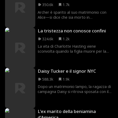
determinata a rivelare le trame traditorie
350.6k
1.7k
di Alessandra e a vendicarsi in nome della
loro figlia.
Archer è sparito al suo matrimonio con
Alice—si dice che sia morto in
un'esplosione durante una missione
antincendio. I genitori avidi di Alice
La tristezza non conosce confini
cercano di farla sposare con un
pretendente viscido, Philip. Al nuovo
324.6k
1.2k
matrimonio, Alice finalmente rivede suo
La vita di Charlotte Hasting viene
marito—ma ora è fidanzato con un'altra.
sconvolta quando la figlia muore per la
negligenza del marito, troppo preso dal
favoritismo verso una giovane dipendente.
Come se non bastasse, lui non le crede e,
Daisy Tucker e il signor NYC
convinto che lei gli nasconda la bambina,
trasforma la sua vita in un incubo.
588.3k
1.9k
Dopo un matrimonio lampo, la ragazza di
campagna Daisy si ritrova sposata con il
suo nuovo capo, Hamilton Smith,
proprietario di Smith Media. Ma
incomprensioni e trame della perfida
L'ex marito della beniamina
vicepresidente di Hamilton, Bianca,
minacciano di distruggere la loro relazione
d'America