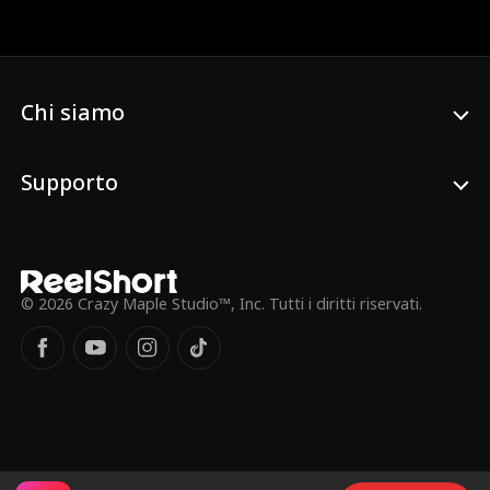
parla da molto tempo; con Lila al suo
fianco, ritrova finalmente la voce. A
un'asta, aiuta Jonathan ad aggiudicarsi un
baule del tesoro nascosto. Riesce persino
a "parlare" con il cane di famiglia e,
Chi siamo
seguendo un suo indizio, aiuta Noah a
ritrovare il violino scomparso. Quando il
pericolo si fa minaccioso, Lila "costringe"
Harold e la manipolatrice Vivienne a dire la
Supporto
verità. Le menzogne crollano. Aiuta la
famiglia a sfuggire al pericolo, smaschera
gli intrighi e lascia Harold, Karen e Vivienne
senza più nascondigli.
© 2026 Crazy Maple Studio™, Inc. Tutti i diritti riservati.