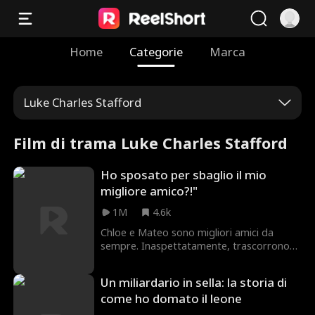
Home
Categorie
Marca
Luke Charles Stafford
Film di trama Luke Charles Stafford
Ho sposato per sbaglio il mio
migliore amico?!"
1M
4.6k
Chloe e Mateo sono migliori amici da
sempre. Inaspettatamente, trascorrono
insieme una fatidica notte che si
concluderà in un matrimonio lampo!
Un miliardario in sella: la storia di
Mateo riuscirà a confessare l'amore che
come ho domato il leone
serba per lei da anni, evitando così la
"friend zone"? E come reagirà Chloe