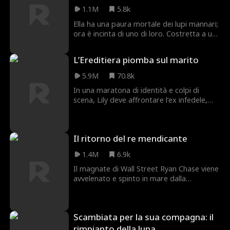
sposato d'impulso?
relazione fittizia deve superare la severa
1.1M
5.8k
nonna di Edward, l'insidioso fratello... e
loro stessi.
Ella ha una paura mortale dei lupi mannari;
ora è incinta di uno di loro. Costretta a un
matrimonio combinato con il miliardario
Alpha Dominic Moon, dovrà nascondere la
L’Ereditiera piomba sul marito
sua identità per sopravvivere.
5.9M
70.8k
In una maratona di identità e colpi di
scena, Lily deve affrontare l’ex infedele,
l’amante, le loro madri, un corteggiatore
reale, rivali in amore e, infine, una suocera
dominante. Riuscirà a batterli tutti?
Il ritorno del re mendicante
1.4M
6.9k
Il magnate di Wall Street Ryan Chase viene
avvelenato e spinto in mare dalla
fidanzata Mia durante una festa su uno
yacht. Sopravvive miracolosamente, ma
perde la voce, l'identità e tutto ciò che
Scambiata per la sua compagna: il
aveva costruito. Salvato da Sophia, una
gentile ragazza muta, trova rifugio nel
rimpianto della luna