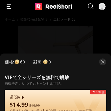
ホーム
/
歌姫後悔は禁物よ
/
エピソード 63
価格
:
残高
:
60
0
VIPで全シリーズを無料で解放
こちらは有料のエピソードです。視
自動更新。いつでもキャンセル可能。
聴いただくには解放が必要です。
26%割引
週間VIP
$
14.99
$
19.99
60
今すぐ解放
初週は$14.99、その後は$19.99/週。いつでもキャンセル可能。