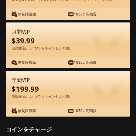
無制限視聴
1080p 高画質
アプリ内で無料視聴可能
月間VIP
$
39.99
自動更新。いつでもキャンセル可能
無制限視聴
1080p 高画質
エピソード63 - 歌姫後悔は禁物よ 映画フ
年間VIP
ル
$
199.99
自動更新。いつでもキャンセル可能
1-50
51-64
全エピソード
無制限視聴
1080p 高画質
59
60
61
62
63
64
コインをチャージ