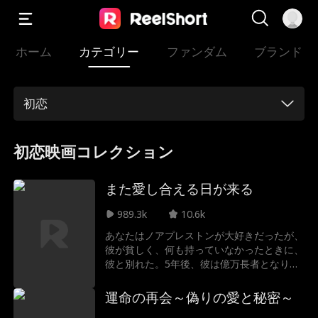
ホーム
カテゴリー
ファンダム
ブランド
初恋
初恋映画コレクション
また愛し合える日が来る
989.3k
10.6k
あなたはノアプレストンが大好きだったが、
彼が貧しく、何も持っていなかったときに、
彼と別れた。5年後、彼は億万長者となり、
あなたの会社を買収し、あなたの人生を生き
地獄に陥れようとしている。別れた本当の理
運命の再会～偽りの愛と秘密～
由を彼に話すのか、それとも恋のやり直しは