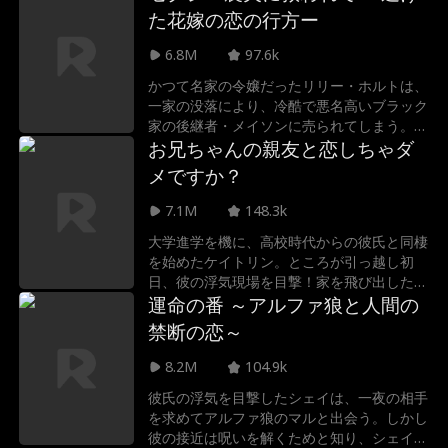
さぬ裏切りだった。引き裂かれ、未来さえ奪
た花嫁の恋の行方ー
われようとする二人。すべてを敵に回して
も、アッシャーは誓う――「この愛、命懸け
6.8M
97.6k
で守り抜く」。過酷な運命に、二人は抗うこ
かつて名家の令嬢だったリリー・ホルトは、
とができるのか？
一家の没落により、冷酷で悪名高いブラック
家の後継者・メイソンに売られてしまう。彼
との偽りの結婚初夜、暴力的な本性に恐れを
お兄ちゃんの親友と恋しちゃダ
なした彼女は逃げ出し、偶然出会ったのは、
メですか？
優しくてセクシーな農夫・カル・フォスタ
ー。ひと目でリリーに惹かれたカルは、彼女
7.1M
148.3k
が逃げてきた相手が自分の地主であり、長年
大学進学を機に、高校時代からの彼氏と同棲
の因縁の相手だと知ると、命を懸けて彼女を
を始めたケイトリン。ところが引っ越し初
守る決意を固める――。
日、彼の浮気現場を目撃！家を飛び出した彼
女が転がり込んだのは…実の兄のアパート。
運命の番 ～アルファ狼と人間の
しかもそこにいたのは、ケイトリンが昔こっ
禁断の恋～
そり想いを寄せていた、兄のイケメン親友・
コールだった！同居生活をきっかけに再燃す
8.2M
104.9k
る初恋。だけど2人の恋路には、元カレカノ
彼氏の浮気を目撃したシェイは、一夜の相手
の執着・学内の意地悪女子、そして何よ
を求めてアルファ狼のマルと出会う。しかし
り“兄バリア”が立ちはだかる――！
彼の接近は呪いを解くためと知り、シェイは