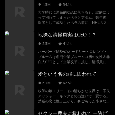
娘だった。揺れ動く想いに、ハリーは選択を
4.5M
54.1k
迫られる――。
大学時代に運命的な恋に落ちるも、誤解によ
って別れてしまったベラとアダム。数年後、
医者として成功したベラの前に、NHLのス
ター選手となったアダムが彼女の助けを求め
て姿を現す。偽装カップルの契約を結ぶ二人
地味な清掃員実はCEO！？
だが、共に過ごす日々の中で、眠っていた感
情が再び目覚めていく。二度目のチャンス
5.5M
41.1k
が、彼らに永遠の幸せをもたらすのか。
ハーバードMBAのオードリー・ロレンゾ・
ブルームは名門企業ブルームコ初の女性＆非
白人CEOとして企業改革に挑む。清掃員に変
装し10年潜伏調査した彼女は就任披露宴前
夜、婚約者に「不法滞在者」と誤解され、幹
愛という名の罪に囚われて
部たちは従兄弟への禅譲を画策。そして幼な
じみの仇敵ライダー・マーロウとの意外な絆
6.7M
62.5k
が明らかに…
牧師の娘エリー、その清らかな世界は、不良
アッシャー・キングとの出逢いで一変する。
禁断の恋に燃え上がり、身ごもった小さな
命。だが、それは敬虔な父と、アッシャーが
属する非情なギャング「赤蛇組」が決して許
セクシー農夫に救われて ー逃げ