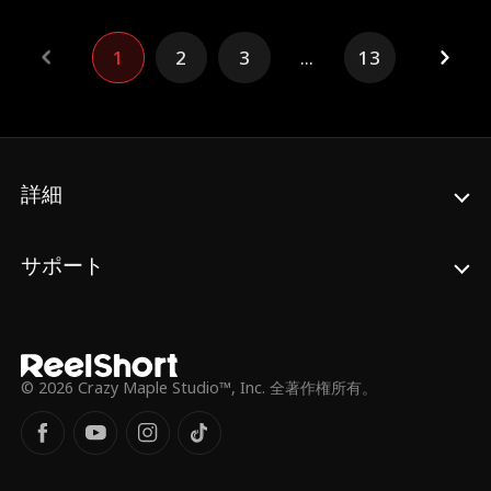
深い傷を負う。マルは彼女を番にしなければ
命が危ない。拒絶と葛藤の中で育まれる本当
の愛。シェイは彼を救うため、運命の番にな
1
2
3
...
13
る決意ができるのか。
詳細
サポート
© 2026 Crazy Maple Studio™, Inc. 全著作権所有。