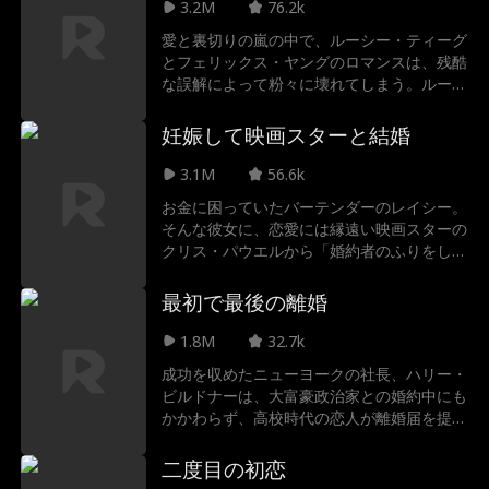
もう遅い？
3.2M
76.2k
愛と裏切りの嵐の中で、ルーシー・ティーグ
とフェリックス・ヤングのロマンスは、残酷
な誤解によって粉々に壊れてしまう。ルーシ
ーはフェリックスを危険から守ろうと必死で
愛を犠牲にするが、数年後に再会するのは、
妊娠して映画スターと結婚
億万長者のCEOになったフェリックス... しか
も彼の新しい上司として！二人の間には秘密
3.1M
56.6k
と嘘が交錯し、ルーシーはフェリックスの監
お金に困っていたバーテンダーのレイシー。
視の下で新しい仕事に取り組みながら、フェ
そんな彼女に、恋愛には縁遠い映画スターの
リックスの腕にいる新しい女の子、陰謀を巡
クリス・パウエルから「婚約者のふりをして
らせる妹エレナの苦悩に耐えつつ、二人を再
ほしい」とまさかの依頼が！でも、お互いに
び結びつけるか、永遠に破壊するかの真実を
知らない秘密がひとつ。実はお腹の中の赤ち
最初で最後の離婚
隠さなければならない。
ゃん、彼の子かもしれない…!?
1.8M
32.7k
成功を収めたニューヨークの社長、ハリー・
ビルドナーは、大富豪政治家との婚約中にも
かかわらず、高校時代の恋人が離婚届を提出
していないと知る。過去を清算しようと故郷
へ戻った彼女を待っていたのは、元恋人が隠
二度目の初恋
す衝撃の真実、そして二人の間にいた7歳の