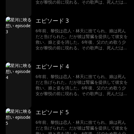
女が黎悦の前に現れる。その歌声は、死んだはず
の娘を思い出させ…。
エピソード 3
6年前、黎悦は恋人・林天に捨てられ、娘は死ん
だと告げられた。だが彼は腎臓を提供して彼女を
救い、娘と姿を消した。6年後、父のため歌う少
女が黎悦の前に現れる。その歌声は、死んだはず
の娘を思い出させ…。
エピソード 4
6年前、黎悦は恋人・林天に捨てられ、娘は死ん
だと告げられた。だが彼は腎臓を提供して彼女を
救い、娘と姿を消した。6年後、父のため歌う少
女が黎悦の前に現れる。その歌声は、死んだはず
の娘を思い出させ…。
エピソード 5
6年前、黎悦は恋人・林天に捨てられ、娘は死ん
だと告げられた。だが彼は腎臓を提供して彼女を
救い、娘と姿を消した。6年後、父のため歌う少