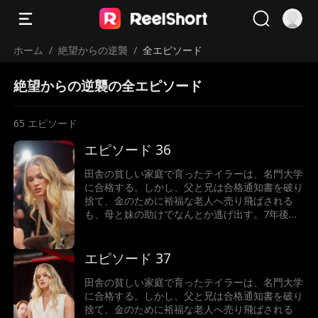
ホーム
/
絶望からの逆襲
/
全エピソード
絶望からの逆襲の全エピソード
65
エピソード
エピソード 36
田舎の貧しい家庭で育ったテイラーは、名門大学
に合格する。しかし、父と兄は合格通知書を破り
捨て、金のために裕福な老人へ売り飛ばされる
も、母と妹の助けでなんとか逃げ出す。7年後、
テイラーは世界一の富豪となり、故郷へ戻った彼
女が目にしたのは、暴力を振るわれた母と、兄に
よって売り飛ばされた妹の姿だった。怒りに燃え
エピソード 37
るテイラーは、正義の鉄槌を下すことができるの
か！
田舎の貧しい家庭で育ったテイラーは、名門大学
に合格する。しかし、父と兄は合格通知書を破り
捨て、金のために裕福な老人へ売り飛ばされる