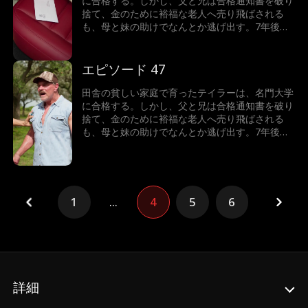
に合格する。しかし、父と兄は合格通知書を破り
捨て、金のために裕福な老人へ売り飛ばされる
も、母と妹の助けでなんとか逃げ出す。7年後、
テイラーは世界一の富豪となり、故郷へ戻った彼
女が目にしたのは、暴力を振るわれた母と、兄に
よって売り飛ばされた妹の姿だった。怒りに燃え
エピソード 47
るテイラーは、正義の鉄槌を下すことができるの
か！
田舎の貧しい家庭で育ったテイラーは、名門大学
に合格する。しかし、父と兄は合格通知書を破り
捨て、金のために裕福な老人へ売り飛ばされる
も、母と妹の助けでなんとか逃げ出す。7年後、
テイラーは世界一の富豪となり、故郷へ戻った彼
女が目にしたのは、暴力を振るわれた母と、兄に
よって売り飛ばされた妹の姿だった。怒りに燃え
るテイラーは、正義の鉄槌を下すことができるの
か！
1
...
4
5
6
詳細