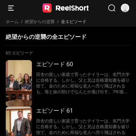
ホーム
/
絶望からの逆襲
/
全エピソード
絶望からの逆襲の全エピソード
65
エピソード
エピソード 60
田舎の貧しい家庭で育ったテイラーは、名門大学
に合格する。しかし、父と兄は合格通知書を破り
捨て、金のために裕福な老人へ売り飛ばされる
も、母と妹の助けでなんとか逃げ出す。7年後、
テイラーは世界一の富豪となり、故郷へ戻った彼
女が目にしたのは、暴力を振るわれた母と、兄に
よって売り飛ばされた妹の姿だった。怒りに燃え
エピソード 61
るテイラーは、正義の鉄槌を下すことができるの
か！
田舎の貧しい家庭で育ったテイラーは、名門大学
に合格する。しかし、父と兄は合格通知書を破り
捨て、金のために裕福な老人へ売り飛ばされる