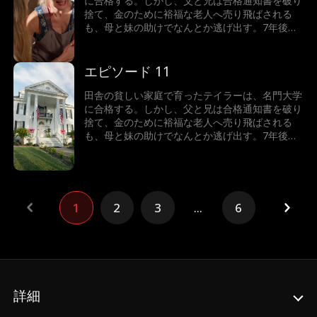
に合格する。しかし、父と兄は合格通知書を破り
捨て、金のために裕福な老人へ売り飛ばされる
も、母と妹の助けでなんとか逃げ出す。7年後、
テイラーは世界一の富豪となり、故郷へ戻った彼
女が目にしたのは、暴力を振るわれた母と、兄に
よって売り飛ばされた妹の姿だった。怒りに燃え
エピソード 11
るテイラーは、正義の鉄槌を下すことができるの
か！
田舎の貧しい家庭で育ったテイラーは、名門大学
に合格する。しかし、父と兄は合格通知書を破り
捨て、金のために裕福な老人へ売り飛ばされる
も、母と妹の助けでなんとか逃げ出す。7年後、
テイラーは世界一の富豪となり、故郷へ戻った彼
女が目にしたのは、暴力を振るわれた母と、兄に
よって売り飛ばされた妹の姿だった。怒りに燃え
るテイラーは、正義の鉄槌を下すことができるの
か！
1
2
3
...
6
詳細