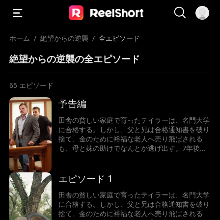
ホーム
/
絶望からの逆襲
/
全エピソード
絶望からの逆襲の全エピソード
65
エピソード
予告編
田舎の貧しい家庭で育ったテイラーは、名門大学
に合格する。しかし、父と兄は合格通知書を破り
捨て、金のために裕福な老人へ売り飛ばされる
も、母と妹の助けでなんとか逃げ出す。7年後、
テイラーは世界一の富豪となり、故郷へ戻った彼
女が目にしたのは、暴力を振るわれた母と、兄に
よって売り飛ばされた妹の姿だった。怒りに燃え
エピソード 1
るテイラーは、正義の鉄槌を下すことができるの
か！
田舎の貧しい家庭で育ったテイラーは、名門大学
に合格する。しかし、父と兄は合格通知書を破り
捨て、金のために裕福な老人へ売り飛ばされる