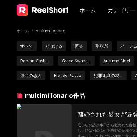
ホーム
カテゴリー
ホーム
/
multimillonario
すべて
とぼける
再会
刑務所
ハーレ
Roman Chsher
Grace Swanso
Autumn Noel
bakov
n
運命の恋人
Freddy Piazza
犯罪組織の親
玉
イケオジ/ディ
Payton Morelli
学園ロマンス
multimillonario作品
ルフ
契約の恋人
Maria Barsegh
妊娠
Britney R
離婚された彼女が最
ian
arrera
多重アイデン
トキシック
Lorenzo Brun
幼い頃の誘拐事件から救われた蘇桃
ティティ
etti
し、陸は別の女性を当時の蘇桃だと
ラブコメ
女性向けのド
立身出世
Alena S
真実を知った彼は深い後悔に苛まれ