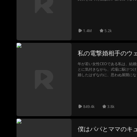
―。運命に翻弄される二人の切ない
ラマ
ova
Brittany Marsi
狼男
オフィスラブ
Levi Pe
cek
時代劇
Richard Sharra
コンテンポラ
不可
1.4M
5.2k
h
リー
医療ドラマ
聖なる親族
運動選手
ドラマ
私の電撃婚相手のウ
ヤングアダル
ホラー
LGBT
カムバックス
年が若い女性CEOである私は、結
ト
トーリー
とに気付きながら、式場に駆けつけ
悪女ヒロイン
ハートフェル
家族ドラマ
婚したはずなのに、思わぬ展開にな
ト
大富豪だったなんて！
学園ハンサム
キャンパス
セレブリティ
ー
義理の兄弟姉
ストロングウ
外科医
兵士
849.4k
3.8k
妹
ィル
ダンサー
Aaron Oberst
Jessica Jacoby
日
ル
僕はパパとママのキ
強烈な性的緊
シングルマザ
シングルファ