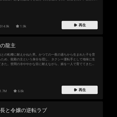
生に疑念を抱き始めた。そんな時、まるで光のように彼が現れ、あな
iCaro
を支え、立ち上がらせた。 その後、少しずつ影から抜け出し、もう弱
BDSM
スピード婚
二度目のチャ
ならないと決意した。真の愛に支えられ、あなたは自分自身を証明
、全てを取り戻し、悪事を働いた者たちに代償を払わせることを誓
ンス
Alec Badalov
浮気
スーパーウォ
！
再生
614.9k
1.9k
ーリアー
ファ
サスペンス
ビジネス
モンゴロイド
の龍主
友情
グループのお
相続人/名士
族との軋轢に耐えかねた男。かつての一夜の過ちから生まれた子を育
気に入り
るため、龍殿の主という身分を隠し、タクシー運転手として地味に生
コメディ
フィール・グ
禁じられた
てきた。世間の冷ややかな目に耐えながら、娘を一人で育ててきた
ッド
、運命は思わぬ展開を見せる。 あの夜の女性と再会した今、男は決意
ロイヤル/貴族
あまりに遅す
る。真の姿を世に知らしめ、奪われた全てを取り戻すと！龍殿の主、
こに降臨！
ぎる
員
隠された気持
モダン
事業主
再生
1.7M
6.8k
ち
プレイボーイ
初恋
俳優/女優
一目惚れ
長と令嬢の逆転ラブ