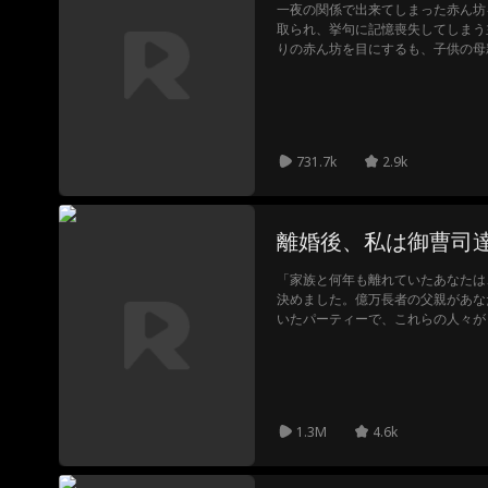
張
ー
ーザー
一夜の関係で出来てしまった赤ん坊
取られ、挙句に記憶喪失してしまう
りの赤ん坊を目にするも、子供の母
庭楓は、女は子供を捨てて去ってし
ることを決心する。その6年後、誤
の子を救った孟雨は、その子にママ
りにその子供と同棲することになっ
731.7k
2.9k
離婚後、私は御曹司
「家族と何年も離れていたあなたは
決めました。億万長者の父親があな
いたパーティーで、これらの人々が
できるのでしょうか？！ あなたは
を秘密にしていましたが、彼の家族
いました。あなたはもう我慢できず
ました。しかし、あなたは誰かがあ
ました。 幸いなことに、3 人のハ
1.3M
4.6k
います。あなたの運命の王子はその
たは自分の能力と力でどのように復