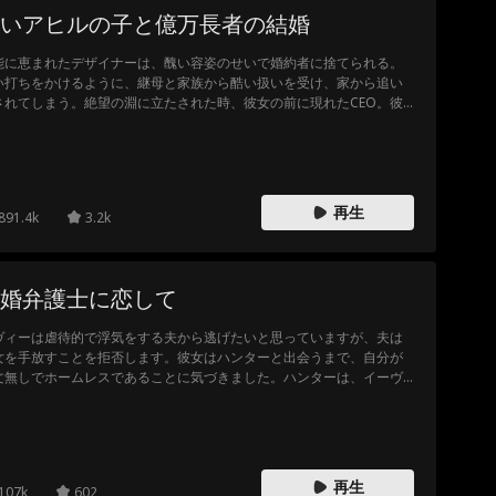
いアヒルの子と億万長者の結婚
能に恵まれたデザイナーは、醜い容姿のせいで婚約者に捨てられる。
い打ちをかけるように、継母と家族から酷い扱いを受け、家から追い
されてしまう。絶望の淵に立たされた時、彼女の前に現れたCEO。彼
、彼女を毒殺しようとする犯人から守り、病院へと運び出す。美貌を
り戻した彼女は、CEOと結婚し、かつて自分を捨てた婚約者を見返
！
再生
891.4k
3.2k
婚弁護士に恋して
ヴィーは虐待的で浮気をする夫から逃げたいと思っていますが、夫は
女を手放すことを拒否します。彼女はハンターと出会うまで、自分が
文無しでホームレスであることに気づきました。ハンターは、イーヴ
ーが勝たせるより死ぬのを見たいという危険なクソ夫から逃れるため
必要な命綱となることができるだろうか？
再生
107k
602