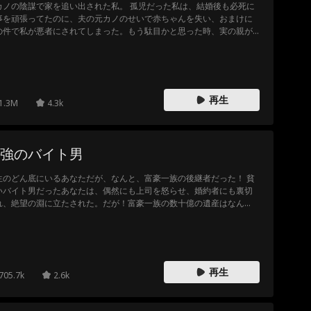
の陰謀で家を追い出された私。 孤児だった私は、結婚後も必死に
事を頑張ってたのに、夫の元カノのせいで赤ちゃんを失い、おまけに
の件で私が悪者にされてしまった。もう駄目かと思った時、実の親が
て、なんと私、超お金持ちの家の跡取りだったの！ 本当の自分を取
戻した私は、実家のコネを使って、今まで私をいじめた奴らに仕返し
る計画を立てた。覚悟しなさい！
再生
1.3M
4.3k
強のバイト男
生のどん底にいるあなただが、なんと、富豪一族の後継者だった！ 貧
いバイト男だったあなたは、偶然にも上司を怒らせ、婚約者にも裏切
れ、絶望の淵に立たされた。だが！富豪一族の数十億の遺産はなん
あなたのものだ！ この新たに得た富を以て、あなたは立ち向か
。婚約者にも、かつてあなたを苦しめた人々にも。そしてあなたは、
番大変だった時期でも手を差し伸べてくれた女性と再会を果たし、彼
こそが一生をかけて守るべき人だと確信したのた！
再生
705.7k
2.6k