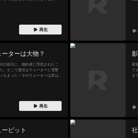
ラブストーリー。
人
a
ー
た
terson
男向けのドラ
Kasey Esser
Samantha Dre
く
し
マ
ws
思議
守る夫
インディペン
楽天的
Molly Jass
う
再生
デント・ウー
ファミリー
大統領の政治
甘いロマンス
シングル
マン
とロイヤル
ーザー
ェーターは大物？
影
仕事
スリラー
人違い
成人式
バック・イ
婚式の前日に、婚約者に浮気されたこ
家
ン・タイム
た。そこで適当なウェーターと電撃
て
入れ替わり
隣人
迷子
中毒性がある
モブキャラ
っちまった！そのウェーターは実は
き
恋愛
が
偽りの恋人
多重アイデン
クリスマス
サバイバル
す
こ
ティティ
ミュージカル
Reality Show
ダークロマン
店
再生
ス
本オリジナ
医者
Evan Wick
カウボーイ
学生
ューピット
社
愛憎
官能小説
会社員
秘密
サスペンス