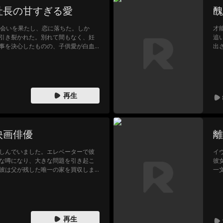
社長の甘すぎる愛
醜
的な出会いを果たし、恋に落ちた。しか
才
引き裂かれた。別れて間もなく、妊
追
事を決心したものの、子供愛が白血
出
途方に暮れる中、子供を救えるのは
は
。ところが彼の婚約者が次々と邪魔
取
は救えるのか？二人の愛を再び育む
す
再生
映画俳優
離
しんでいました。エレベーターで彼
イ
な噂になり、大きな問題を引き起こ
彼
彼は父が残した唯一の家を買収しま
一
はすぐに結婚することを決めまし
ィ
徐々に恋をしました、そして彼は家
に
し、さらに多くの課題が待っていま
再生