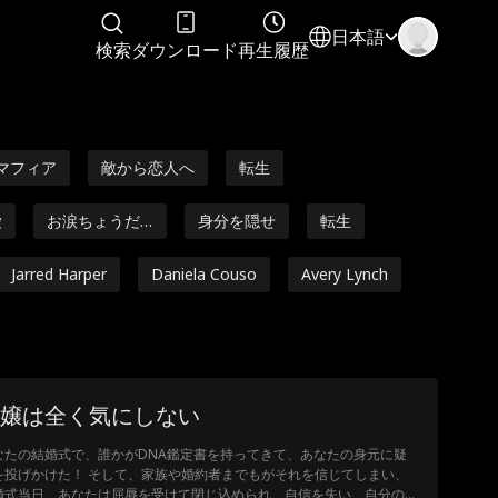
日本語
検索
ダウンロード
再生履歴
マフィア
敵から恋人へ
転生
愛
お涙ちょうだ
身分を隠せ
転生
い
Jarred Harper
Daniela Couso
Avery Lynch
ら恋人
天才ベビー
離婚後の愛
億万長者
ワンナイトラ
健忘症
嬢は全く気にしない
ブ
ana Dvor
婿
タブー
幼馴染みの恋
なたの結婚式で、誰かがDNA鑑定書を持ってきて、あなたの身元に疑
人
を投げかけた！ そして、家族や婚約者までもがそれを信じてしまい、
ーパーパワ
スイート
John William D
婚式当日、あなたは屈辱を受けて閉じ込められ、自信を失い、自分の