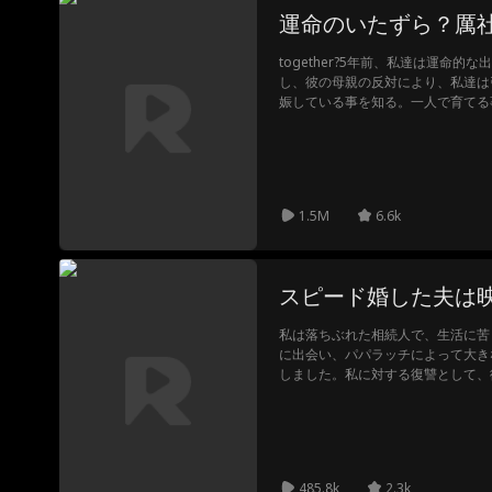
運命のいたずら？厲
together?5年前、私達は運命
し、彼の母親の反対により、私達は
娠している事を知る。一人で育てる
病と診断され、骨髄移植が必要に。
彼しかいないと景丹に助けを求める
をして苦しめる。果たして子供の命
ことは出来るのか？
1.5M
6.6k
スピード婚した夫は
私は落ちぶれた相続人で、生活に苦
に出会い、パパラッチによって大き
しました。私に対する復讐として、
した！噂に対処するために、私たち
た。契約結婚後、私たちはお互いに
を私に返すことを決めました。しか
す…
485.8k
2.3k