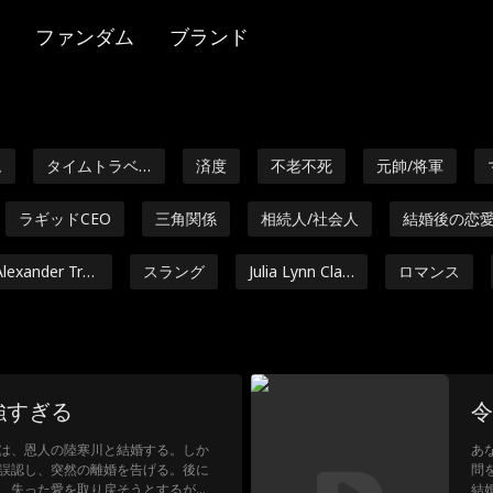
ファンダム
ブランド
ム
タイムトラベ
済度
不老不死
元帥/将軍
ル
ラギッドCEO
三角関係
相続人/社会人
結婚後の恋
Alexander Tru
スラング
Julia Lynn Clar
ロマンス
mble
ke
年齢差
悪女ヒロイン
Noam Sigler
龍
友達か
へ
ae C
Noah Fearnley
Seth Edeen
ファンタジー
強すぎる
令
Ashley Michell
復讐
逆ハーレム
家庭主婦
Mary
は、恩人の陸寒川と結婚する。しか
あ
e Grant
ska
誤認し、突然の離婚を告げる。後に
問
avostik
Candace Mizg
相続人
無邪気な乙女
ス
、失った愛を取り戻そうとするが
結