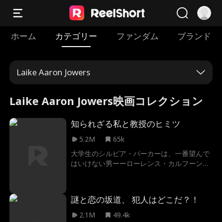
ホーム
カテゴリー
ファンダム
ブランド
Laike Aaron Jowers
Laike Aaron Jowers映画コレクション
知られざる私と教授のヒミツ
5.2M
65k
大学生のシルビア・パーカーは、一番望んで
はいけない男ーーローレンス・カルフーンと
危険な恋をしていることに気付きました。彼
はカッコよくて厳しいですーー彼は彼女の教
授です。残酷なキャンパスと毒のある家庭で
謎と恋の坂道、 犯人はどこだ？！
生き延びるためにもがいたシルビアは、自分
のヒーローが冷酷で厳しく、セクシーなカル
2.1M
49.4k