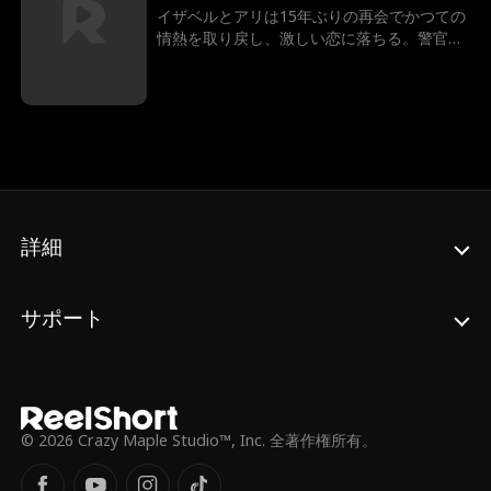
フーン教授だとは思いもしませんでした。二
イザベルとアリは15年ぶりの再会でかつての
人の絆が深まるにつれて、禁断のロマンスが
情熱を取り戻し、激しい恋に落ちる。警官で
開花し、バレると全てが壊されてしまいま
あるイザベルは、昇進を狙い謎の天才盗賊を
す…
追っていたが、捜査に協力する恋人こそがそ
の正体だとは知らない。愛と正義が交錯する
危険な駆け引きの行方は――？
詳細
サポート
© 2026 Crazy Maple Studio™, Inc. 全著作権所有。