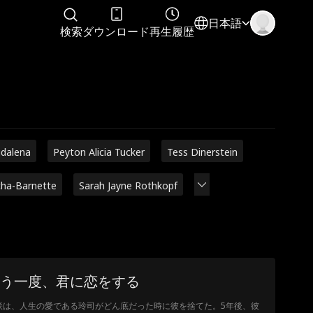
日本語
検索
ダウンロード
再生履歴
gdalena
Peyton Alicia Tucker
Tess Dinerstein
cha-Barnette
Sarah Jayne Rothkopf
う一度、君に恋をする
咲は、人生の愛である玲司がどん底だった時に彼を捨てた。5年後、彼