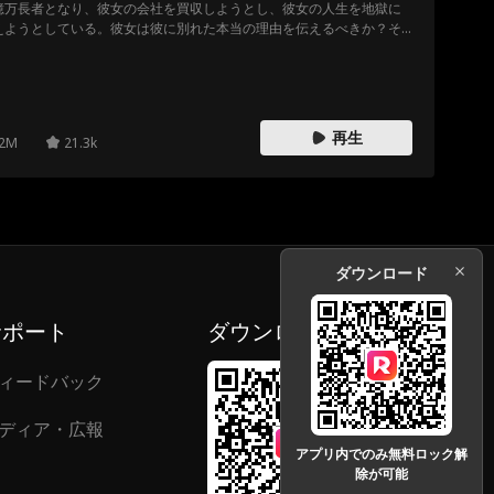
億万長者となり、彼女の会社を買収しようとし、彼女の人生を地獄に
えようとしている。彼女は彼に別れた本当の理由を伝えるべきか？そ
とも、愛の再チャンスはもう遅すぎるのか？
再生
2M
21.3k
ダウンロード
サポート
ダウンロード
ィードバック
ディア・広報
アプリ内でのみ無料ロック解
除が可能