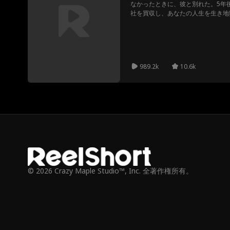
なかったときに、彼と別れた。5年
社を買収し、あなたの人生を生き地
当の理由を彼に話すのか、それとも
989.2k
10.6k
© 2026 Crazy Maple Studio™, Inc. 全著作権所有。