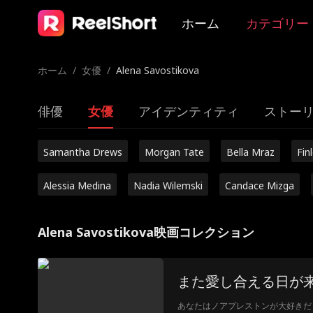
ホーム
カテゴリー
ホーム
/
女優
/
Alena Savostikova
俳優
女優
アイデンティティ
ストー
Samantha Drews
Morgan Tate
Bella Mraz
Fin
Alessia Medina
Nadia Wilemski
Candace Mizga
Alena Savostikova映画コレクション
また愛し合える日が
あなたはノアプレストンが大好きだ