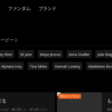
ファンダム
ブランド
リービート
ley Riter
Eli Jane
Maya Jenson
Anna Stadler
Julia Ma
Alyriana Ivey
Tina Mirka
Hannah Lowery
Madeleine Ro
RSオリジナル
来る
も
ったが、彼が貧しく、何も持ってい
美