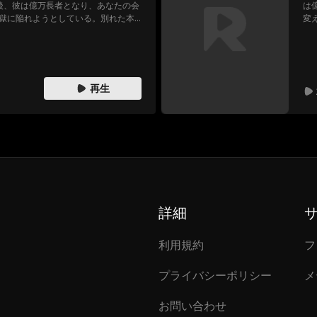
後、彼は億万長者となり、あなたの会
は
獄に陥れようとしている。別れた本
変
恋のやり直しはもう遅い？
れ
再生
詳細
利用規約
フ
プライバシーポリシー
メ
お問い合わせ