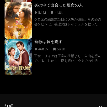
を支え、二人の未来を信じていた。しかし、
炎の中で出会った運命の人
義母からの執拗な嫌がらせと、ベッキーの容
赦ない中傷は日々エスカレートしていく。そ
5.1M
44.8k
んな中、妊娠中にもかかわらず、追い詰めら
クロエの結婚式当日に火災が発生。その婚約
れたジゼルは離婚という決断を下す。一方、
者ケビンは、義理の妹レイチェルを救うため
ジゼルだけ愛していたパトリックは離婚後、
クロエを危険に晒したまま去り、炎の中から
彼女の存在の大きさを痛感する。失われた愛
彼女を救出したのはレオだった。母親の遺産
を取り戻すため、切なる想いを胸に秘めた、
を取り戻すため、レオが億万長者のCEOだと
薔薇は棘を隠す
贖罪の旅が始まる――。
知らないまま、クロエは衝動的に彼と結婚し
た。時が経つにつれ、レオは次第に本気で恋
468.7k
58.3k
に落ち、クロエに己がすべてを捧げるように
王女―リィアは王室の生活より、自由を望ん
なった。
でいる。しかし、愛を選び、今までの生活を
捨てたリィアは、裏切りに遭い捨てられる。
でも、彼女は決して折れない。秘密を抱えた
新たな運命の相手との出会いは全てを変え
る。リィアは権力闘争と欺瞞、そして転生の
渦に巻き込まれる。もう従うつもりはない。
今こそ王座を奪還し、愚弄した者たちに復讐
する時だ！
詳細