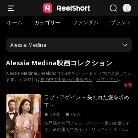
ホーム
カテゴリー
ファンダム
ブランド
Alessia Medina
Alessia Medina映画コレクション
Alessia MedinaはReelShortで3本のショートドラマに出演してい
ます。人気作には
炎の中で出会った運命の人
、
ラブ・アゲ
...
展開
ラブ・アゲイン ～失われた愛を求め
て～
4.2M
35.7k
気品高き名門フォン・ハワード家の令嬢ジゼ
ル。命の恩人であるパトリック・ヒルトンと
結婚して3年、彼女は密かに夫の会社の上場