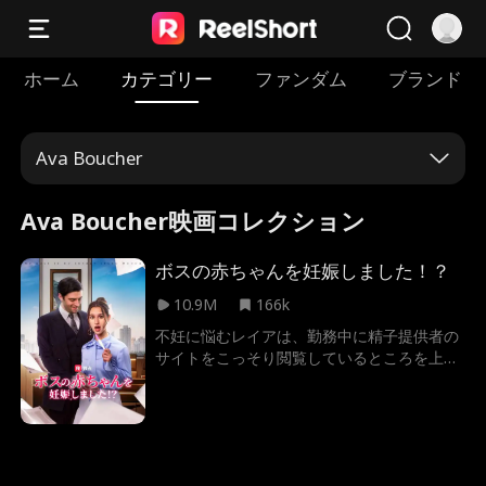
ホーム
カテゴリー
ファンダム
ブランド
Ava Boucher
Ava Boucher映画コレクション
ボスの赤ちゃんを妊娠しました！？
10.9M
166k
不妊に悩むレイアは、勤務中に精子提供者の
サイトをこっそり閲覧しているところを上司
のアレックに発見され、赤面する。やがて、
慎重に選んだ精子提供者のもとで人工授精を
受けるが、運命のいたずらで彼女が選んだの
は、なんとアレックの提供だった。何も知ら
ずに妊娠生活を送るレイアと、彼女に対して