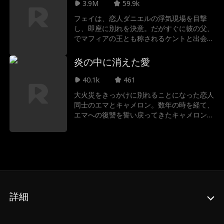
る」と嘘をついてしまう。偽りの言葉、忘れ
3.9M
59.9k
られない想い。再び惹かれ合う二人の心は、
フェイは、恋人ダニエルの浮気現場を目撃
時を越えて繋がるのか――。
し、即座に別れを決意。だがすぐに彼の父、
でマフィアの王とも称されるケントと出会
い、自分の実の父がドン・アルデンだと知ら
される。家族を守るため、フェイはこの条件
炎の中に消えた愛
を受け入れる。一方、ダニエルはゲイである
ことを隠すため、喜んでフェイとの偽装結婚
40.1k
461
に同意。だが、マフィアの世界に足を踏み入
大火災をきっかけに別れることになった恋人
れたフェイは次第に馴染めず、ケントへの想
同士のエマとキャメロン。数年の時を経て、
いを抑えきれなくなっていく。やがて二人
エマへの復讐を誓い戻ってきたキャメロン
は、秘密のBDSM関係に溺れていく――。し
は、思いがけない事故で記憶を失い、エマを
かし、ドン・アルデンは彼女を利用しようと
自分の妻だと思い込んでしまう。 やがて記
画策し、ロシアの組織ボス・イワンと手を組
憶を取り戻したキャメロンは、真相を探るた
む。実は潜入捜査官だったイワンによりケン
め敢えて記憶喪失を演じ続けるしかし、エマ
トは投獄され、フェイはケントの子を妊娠し
との日々を重ねるうちに、かつての想いが再
ていると知る。彼を救うため、フェイは全て
び胸の中で燃え始め、復讐の心が揺らぎ始め
を懸けて立ち上がる。数々の陰謀を乗り越
る――。
え、二人はようやく永遠の幸せを手に入れ
詳細
る。