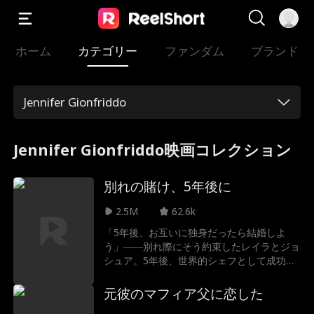
ホーム
カテゴリー
ファンダム
ブランド
Jennifer Gionfriddo
Jennifer Gionfriddo映画コレクション
別れの賭け、5年後に
2.5M
62.6k
「5年後、お互いに独身だったら結婚しよ
う」――別れ際にそう約束したレイラとジョ
シュア。5年後、世界的シェフとして成功し
たジョシュアが、突然レイラの職場に料理長
として現れる。彼は約束を果たそうとする
元彼のマフィア父に恋した
が、レイラは体調への不安から「婚約してい