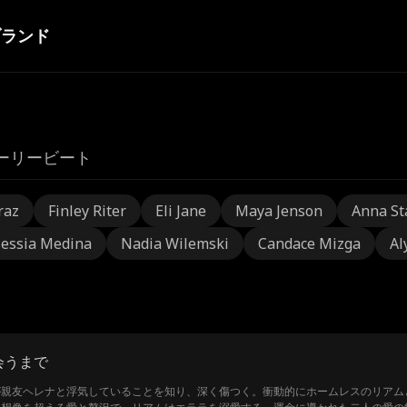
ブランド
ーリービート
raz
Finley Riter
Eli Jane
Maya Jenson
Anna St
lessia Medina
Nadia Wilemski
Candace Mizga
Al
会うまで
が親友ヘレナと浮気していることを知り、深く傷つく。衝動的にホームレスのリアム