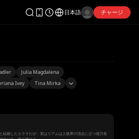
日本語
チャージ
adler
Julia Magdalena
yriana Ivey
Tina Mirka
と結婚したエララだが、実はリアムは人狼界の頂点に立つ億万長