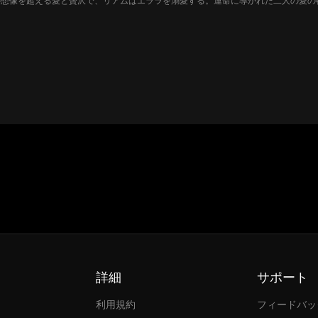
の想像を超える愛と贅沢で、リアムはエララを溺愛する。運命に導かれた二人の愛の
詳細
サポート
利用規約
フィードバッ