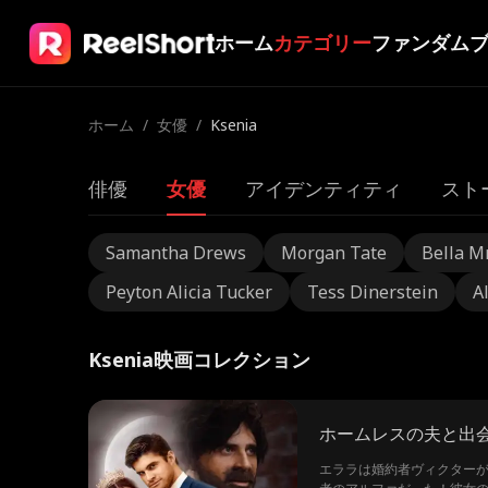
ホーム
カテゴリー
ファンダム
ホーム
/
女優
/
Ksenia
俳優
女優
アイデンティティ
スト
Samantha Drews
Morgan Tate
Bella M
Peyton Alicia Tucker
Tess Dinerstein
A
Ksenia映画コレクション
ホームレスの夫と出
エララは婚約者ヴィクター