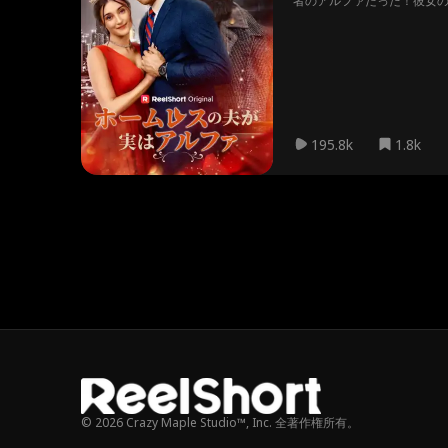
者のアルファだった！彼女
195.8k
1.8k
© 2026 Crazy Maple Studio™, Inc. 全著作権所有。